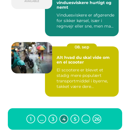
vinduesviskere hurtigt og
nemt
Vinduesviskere er afgørende
for sikker kørsel, især i
regnvejr eller sne, men ma...
08. sep
Alt hvad du skal vide om
en el scooter
El scootere er blevet et
stadig mere populært
transportmiddel i byerne,
takket være dere...
1
…
3
4
5
…
26