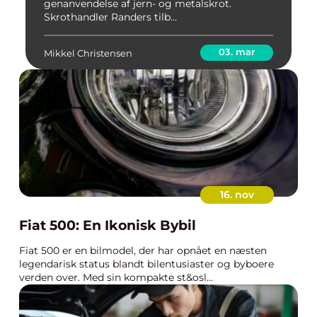
genanvendelse af jern- og metalskrot.
Skrothandler Randers tilb...
03. mar
Mikkel Christensen
16. nov
Fiat 500: En Ikonisk Bybil
Fiat 500 er en bilmodel, der har opnået en næsten
legendarisk status blandt bilentusiaster og byboere
verden over. Med sin kompakte st&osl...