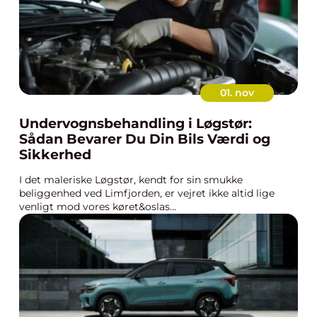
01. nov
Undervognsbehandling i Løgstør:
Sådan Bevarer Du Din Bils Værdi og
Sikkerhed
I det maleriske Løgstør, kendt for sin smukke
beliggenhed ved Limfjorden, er vejret ikke altid lige
venligt mod vores køret&oslas...