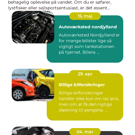
behagelig oplevelse på vandet. Om du er søfarer,
lystfisker eller sejlsportsentusiast, er det essent...
15. maj
Autoværksted nordjylland
Autoværksted Nordjylland er
for mange bilister lige så
vigtigt som tankstationen
på hjørnet. Bilens ...
29. apr
Billige bilforsikringer
Billige bilforsikringer
handler ikke kun om lav pris,
men om at få den rigtige
dækning til pengene. ...
04. mar