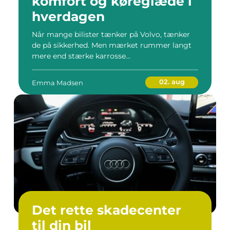
komfort og køreglæde i
hverdagen
Når mange bilister tænker på Volvo, tænker
de på sikkerhed. Men mærket rummer langt
mere end stærke karrosse...
02. aug
Emma Madsen
Det rette skadecenter
til din bil