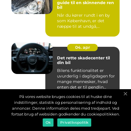
guide til en skinnende ren
bil
Når du kører rundt i en by
som København, er det
næppe til at undgå,...
04. apr
Det rette skadecenter til
din bil
Bilens funktionalitet er
uvurderlig i dagligdagen for
mange mennesker, hvad
enten det er til pendlin...
På vores website bruges cookies til at huske dine
indstillinger, statistik og personalisering af indhold og
03. mar
annoncer. Denne information deles med tredjepart. Ved
fortsat brug af websiden godkender du cookiepolitikken.
Skrothandler Randers
Ok
Privatlivspolitik
I Randers findes der