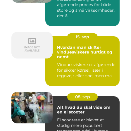
afgørende proces for både
store og små virksomheder,
der &...
15. sep
Hvordan man skifter
vinduesviskere hurtigt og
nemt
Vinduesviskere er afgørende
for sikker kørsel, især i
regnvejr eller sne, men ma...
08. sep
Alt hvad du skal vide om
en el scooter
El scootere er blevet et
stadig mere populært