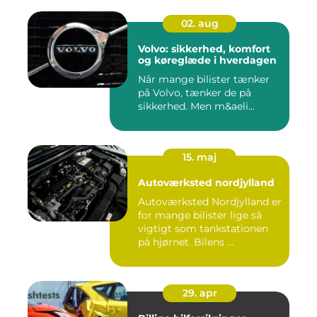
02. aug
Volvo: sikkerhed, komfort
og køreglæde i hverdagen
Når mange bilister tænker
på Volvo, tænker de på
sikkerhed. Men m&aeli...
15. maj
Autoværksted nordjylland
Autoværksted Nordjylland er
for mange bilister lige så
vigtigt som tankstationen
på hjørnet. Bilens ...
29. apr