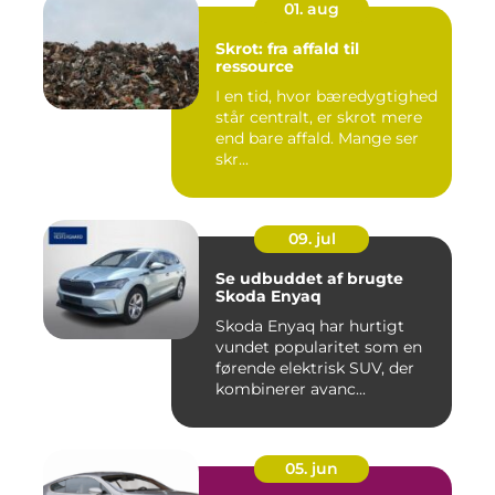
01. aug
Skrot: fra affald til
ressource
I en tid, hvor bæredygtighed
står centralt, er skrot mere
end bare affald. Mange ser
skr...
09. jul
Se udbuddet af brugte
Skoda Enyaq
Skoda Enyaq har hurtigt
vundet popularitet som en
førende elektrisk SUV, der
kombinerer avanc...
05. jun