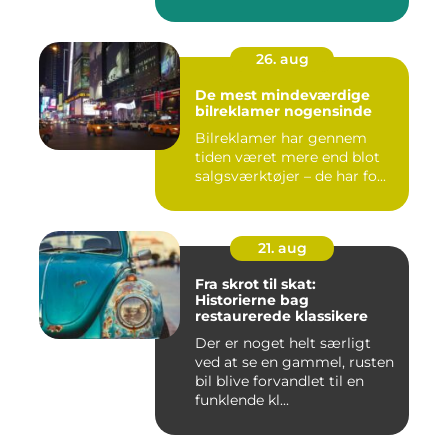
26. aug
De mest mindeværdige
bilreklamer nogensinde
Bilreklamer har gennem
tiden været mere end blot
salgsværktøjer – de har fo...
21. aug
Fra skrot til skat:
Historierne bag
restaurerede klassikere
Der er noget helt særligt
ved at se en gammel, rusten
bil blive forvandlet til en
funklende kl...