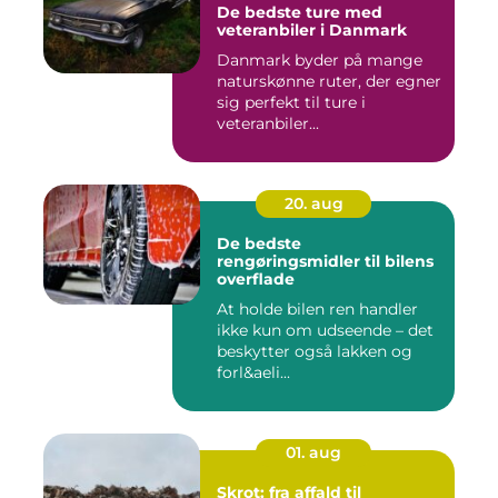
De bedste ture med
veteranbiler i Danmark
Danmark byder på mange
naturskønne ruter, der egner
sig perfekt til ture i
veteranbiler...
20. aug
De bedste
rengøringsmidler til bilens
overflade
At holde bilen ren handler
ikke kun om udseende – det
beskytter også lakken og
forl&aeli...
01. aug
Skrot: fra affald til