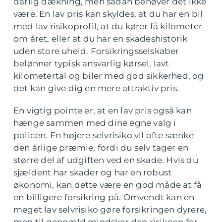
dårlig dækning, men sådan behøver det ikke
være. En lav pris kan skyldes, at du har en bil
med lav risikoprofil, at du kører få kilometer
om året, eller at du har en skadeshistorik
uden store uheld. Forsikringsselskaber
belønner typisk ansvarlig kørsel, lavt
kilometertal og biler med god sikkerhed, og
det kan give dig en mere attraktiv pris.
En vigtig pointe er, at en lav pris også kan
hænge sammen med dine egne valg i
policen. En højere selvrisiko vil ofte sænke
den årlige præmie, fordi du selv tager en
større del af udgiften ved en skade. Hvis du
sjældent har skader og har en robust
økonomi, kan dette være en god måde at få
en billigere forsikring på. Omvendt kan en
meget lav selvrisiko gøre forsikringen dyrere,