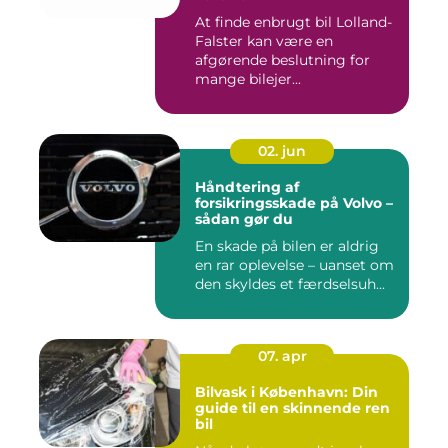
At finde enbrugt bil Lolland-
Falster kan være en
afgørende beslutning for
mange bilejer...
02. jun
Håndtering af
forsikringsskade på Volvo –
sådan gør du
En skade på bilen er aldrig
en rar oplevelse – uanset om
den skyldes et færdselsuh...
07. apr
Bilvask i København: Din
guide til en skinnende ren
bil