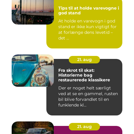
Tips til at holde varevogne i
god stand
At holde en varevogn i god
stand er ikke kun vigtigt for
at forlænge dens levetid –
det ...
21. aug
Fra skrot til skat:
Historierne bag
restaurerede klassikere
Der er noget helt særligt
ved at se en gammel, rusten
bil blive forvandlet til en
funklende kl...
21. aug