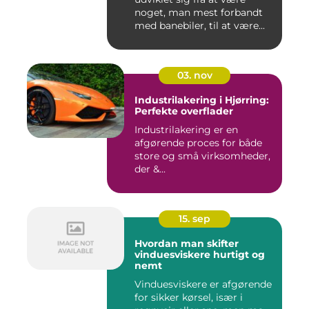
noget, man mest forbandt
med banebiler, til at være...
03. nov
Industrilakering i Hjørring:
Perfekte overflader
Industrilakering er en
afgørende proces for både
store og små virksomheder,
der &...
15. sep
Hvordan man skifter
vinduesviskere hurtigt og
nemt
Vinduesviskere er afgørende
for sikker kørsel, især i