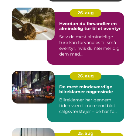
26. aug
Hvordan du forvandler en
almindelig tur til et eventyr
Selv de mest almindelige
ture kan forvandles til små
eventyr, hvis du nærmer dig
dem med...
26. aug
De mest mindeværdige
bilreklamer nogensinde
Bilreklamer har gennem
tiden været mere end blot
salgsværktøjer – de har fo...
25. aug