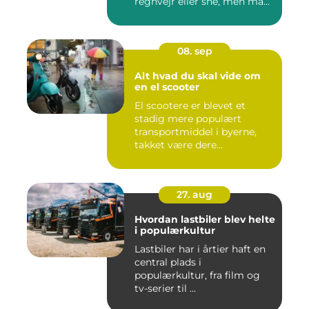
regnvejr eller sne, men ma...
08. sep
Alt hvad du skal vide om
en el scooter
El scootere er blevet et
stadig mere populært
transportmiddel i byerne,
takket være dere...
27. aug
Hvordan lastbiler blev helte
i populærkultur
Lastbiler har i årtier haft en
central plads i
populærkultur, fra film og
tv-serier til ...