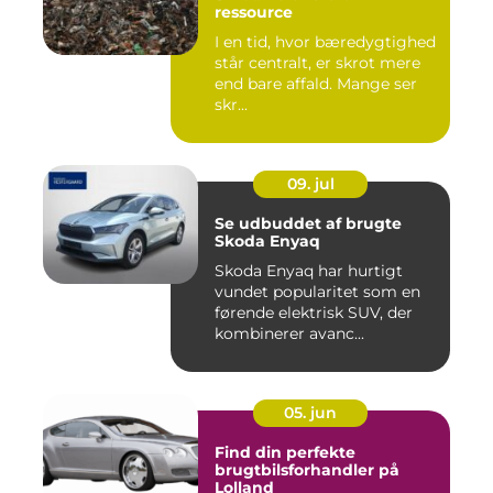
ressource
I en tid, hvor bæredygtighed
står centralt, er skrot mere
end bare affald. Mange ser
skr...
09. jul
Se udbuddet af brugte
Skoda Enyaq
Skoda Enyaq har hurtigt
vundet popularitet som en
førende elektrisk SUV, der
kombinerer avanc...
05. jun
Find din perfekte
brugtbilsforhandler på
Lolland