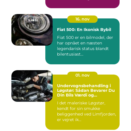
genanvendelse...
16. nov
Fiat 500: En Ikonisk Bybil
Fiat 500 er en bilmodel, der
har opnået en næsten
legendarisk status blandt
bilentusiast...
01. nov
Undervognsbehandling i
Løgstør: Sådan Bevarer Du
Din Bils Værdi og
Sikkerhed
I det maleriske Løgstør,
kendt for sin smukke
beliggenhed ved Limfjorden,
er vejret ik...