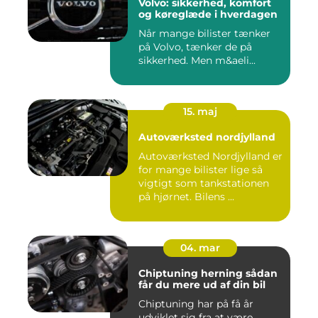
Volvo: sikkerhed, komfort
og køreglæde i hverdagen
Når mange bilister tænker
på Volvo, tænker de på
sikkerhed. Men m&aeli...
15. maj
Autoværksted nordjylland
Autoværksted Nordjylland er
for mange bilister lige så
vigtigt som tankstationen
på hjørnet. Bilens ...
04. mar
Chiptuning herning sådan
får du mere ud af din bil
Chiptuning har på få år
udviklet sig fra at være