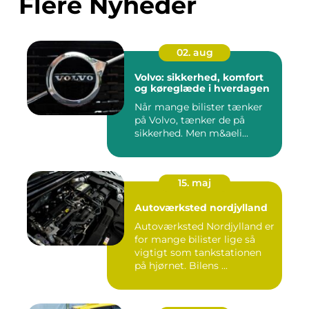
Flere Nyheder
02. aug
Volvo: sikkerhed, komfort
og køreglæde i hverdagen
Når mange bilister tænker
på Volvo, tænker de på
sikkerhed. Men m&aeli...
15. maj
Autoværksted nordjylland
Autoværksted Nordjylland er
for mange bilister lige så
vigtigt som tankstationen
på hjørnet. Bilens ...