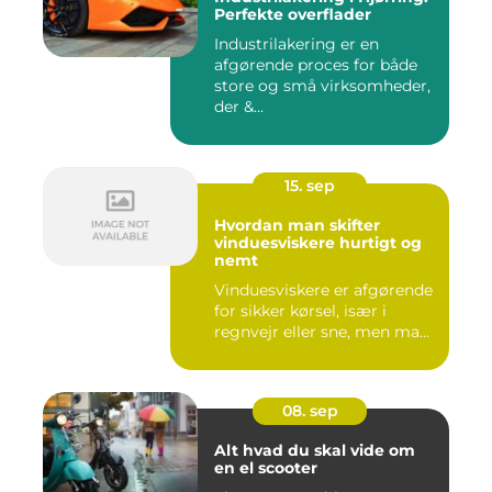
Perfekte overflader
Industrilakering er en
afgørende proces for både
store og små virksomheder,
der &...
15. sep
Hvordan man skifter
vinduesviskere hurtigt og
nemt
Vinduesviskere er afgørende
for sikker kørsel, især i
regnvejr eller sne, men ma...
08. sep
Alt hvad du skal vide om
en el scooter