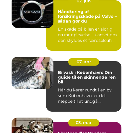
02. jun
Håndtering af
forsikringsskade på Volvo –
sådan gør du
En skade på bilen er aldrig
en rar oplevelse – uanset om
den skyldes et færdselsuh...
07. apr
Bilvask i København: Din
guide til en skinnende ren
bil
Når du kører rundt i en by
som København, er det
næppe til at undgå,...
03. mar