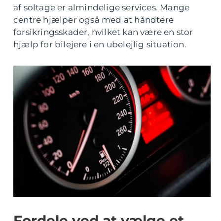
af soltage er almindelige services. Mange
centre hjælper også med at håndtere
forsikringsskader, hvilket kan være en stor
hjælp for bilejere i en ubelejlig situation.
Fordele ved at vælge et