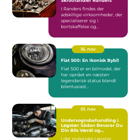
Skrothandler Randers
I Randers findes der
adskillige virksomheder, der
specialiserer sig i
bortskaffelse og
genanvendelse...
16. nov
Fiat 500: En Ikonisk Bybil
Fiat 500 er en bilmodel, der
har opnået en næsten
legendarisk status blandt
bilentusiast...
01. nov
Undervognsbehandling i
Løgstør: Sådan Bevarer Du
Din Bils Værdi og
Sikkerhed
I det maleriske Løgstør,