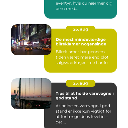
eventyr, hvis du nærmer dig
dem med...
26. aug
De mest mindeværdige
bilreklamer nogensinde
Bilreklamer har gennem
tiden været mere end blot
salgsværktøjer – de har fo...
25. aug
Tips til at holde varevogne i
god stand
At holde en varevogn i god
stand er ikke kun vigtigt for
at forlænge dens levetid –
det ...