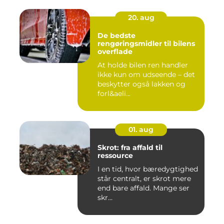
20. aug
De bedste
rengøringsmidler til bilens
overflade
At holde bilen ren handler
ikke kun om udseende – det
beskytter også lakken og
forl&aeli...
01. aug
Skrot: fra affald til
ressource
I en tid, hvor bæredygtighed
står centralt, er skrot mere
end bare affald. Mange ser
skr...