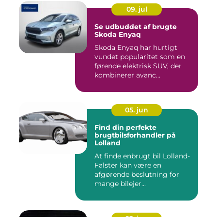
09. jul
Se udbuddet af brugte
Skoda Enyaq
Skoda Enyaq har hurtigt
vundet popularitet som en
førende elektrisk SUV, der
kombinerer avanc...
05. jun
Find din perfekte
brugtbilsforhandler på
Lolland
At finde enbrugt bil Lolland-
Falster kan være en
afgørende beslutning for
mange bilejer...