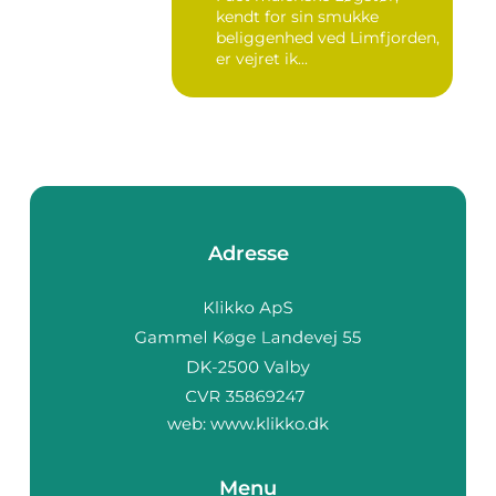
kendt for sin smukke
beliggenhed ved Limfjorden,
er vejret ik...
Adresse
web:
www.klikko.dk
Menu