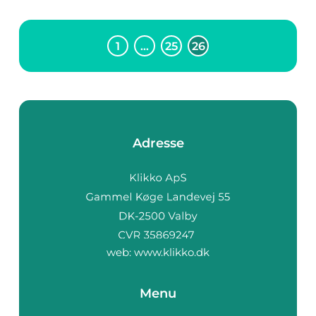
1
…
25
26
Adresse
web:
www.klikko.dk
Menu