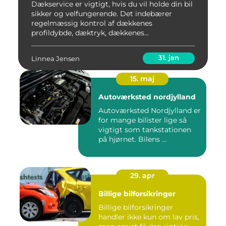
dæk?
Dækservice er vigtigt, hvis du vil holde din bil
sikker og velfungerende. Det indebærer
regelmæssig kontrol af dækkenes
profildybde, dæktryk, dækkenes...
31. jan
Linnea Jensen
15. maj
Autoværksted nordjylland
Autoværksted Nordjylland er
for mange bilister lige så
vigtigt som tankstationen
på hjørnet. Bilens ...
29. apr
Billige bilforsikringer
Billige bilforsikringer
handler ikke kun om lav pris,