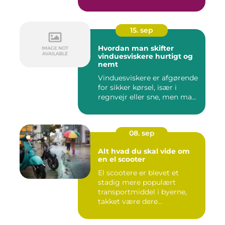
15. sep
Hvordan man skifter
vinduesviskere hurtigt og
nemt
Vinduesviskere er afgørende
for sikker kørsel, især i
regnvejr eller sne, men ma...
08. sep
Alt hvad du skal vide om
en el scooter
El scootere er blevet et
stadig mere populært
transportmiddel i byerne,
takket være dere...