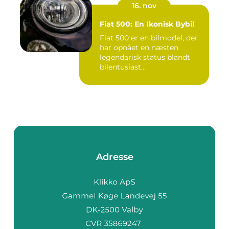
16. nov
Fiat 500: En Ikonisk Bybil
Fiat 500 er en bilmodel, der
har opnået en næsten
legendarisk status blandt
bilentusiast...
Adresse