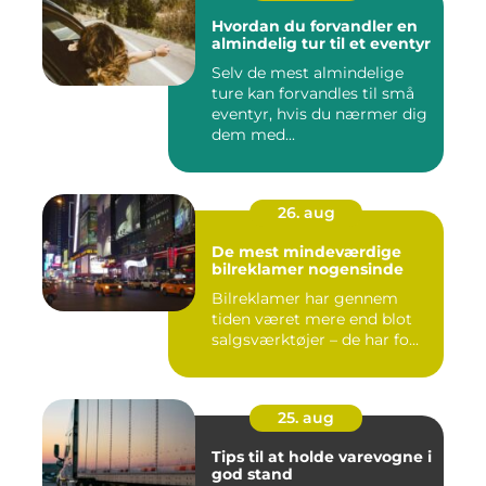
Hvordan du forvandler en
almindelig tur til et eventyr
Selv de mest almindelige
ture kan forvandles til små
eventyr, hvis du nærmer dig
dem med...
26. aug
De mest mindeværdige
bilreklamer nogensinde
Bilreklamer har gennem
tiden været mere end blot
salgsværktøjer – de har fo...
25. aug
Tips til at holde varevogne i
god stand