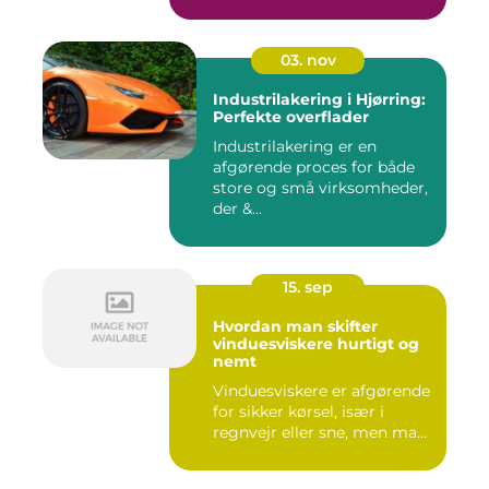
03. nov
Industrilakering i Hjørring:
Perfekte overflader
Industrilakering er en
afgørende proces for både
store og små virksomheder,
der &...
15. sep
Hvordan man skifter
vinduesviskere hurtigt og
nemt
Vinduesviskere er afgørende
for sikker kørsel, især i
regnvejr eller sne, men ma...