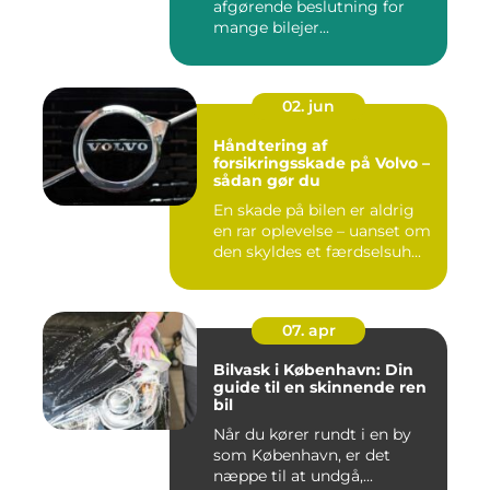
afgørende beslutning for
mange bilejer...
02. jun
Håndtering af
forsikringsskade på Volvo –
sådan gør du
En skade på bilen er aldrig
en rar oplevelse – uanset om
den skyldes et færdselsuh...
07. apr
Bilvask i København: Din
guide til en skinnende ren
bil
Når du kører rundt i en by
som København, er det
næppe til at undgå,...