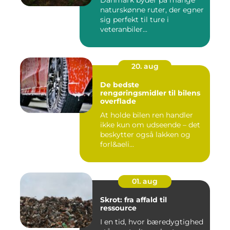
Danmark byder på mange
naturskønne ruter, der egner
sig perfekt til ture i
veteranbiler...
20. aug
De bedste
rengøringsmidler til bilens
overflade
At holde bilen ren handler
ikke kun om udseende – det
beskytter også lakken og
forl&aeli...
01. aug
Skrot: fra affald til
ressource
I en tid, hvor bæredygtighed