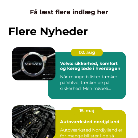
Få læst flere indlæg her
Flere Nyheder
02. aug
Volvo: sikkerhed, komfort
og køreglæde i hverdagen
Når mange bilister tænker
på Volvo, tænker de på
sikkerhed. Men m&aeli...
15. maj
Autoværksted nordjylland
Autoværksted Nordjylland er
for mange bilister lige så