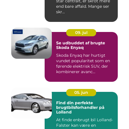
står centralt, er skrot mere
end bare affald. Mange ser
skr...
09. jul
Se udbuddet af brugte
Skoda Enyaq
Skoda Enyaq har hurtigt
vundet popularitet som en
førende elektrisk SUV, der
kombinerer avanc...
05. jun
Find din perfekte
brugtbilsforhandler på
Lolland
At finde enbrugt bil Lolland-
Falster kan være en