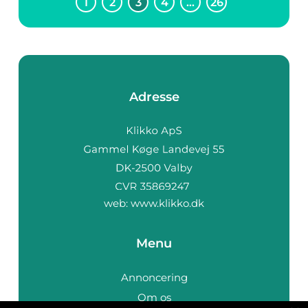
1
2
3
4
…
26
Adresse
web:
www.klikko.dk
Menu
Annoncering
Om os