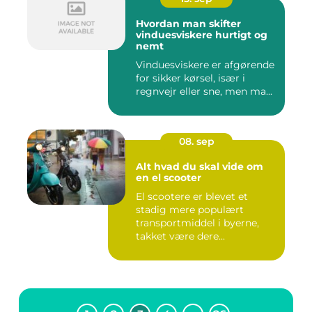
Hvordan man skifter
vinduesviskere hurtigt og
nemt
Vinduesviskere er afgørende
for sikker kørsel, især i
regnvejr eller sne, men ma...
08. sep
Alt hvad du skal vide om
en el scooter
El scootere er blevet et
stadig mere populært
transportmiddel i byerne,
takket være dere...