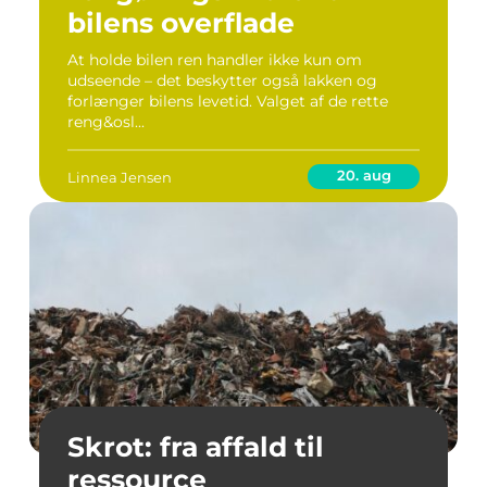
bilens overflade
At holde bilen ren handler ikke kun om
udseende – det beskytter også lakken og
forlænger bilens levetid. Valget af de rette
reng&osl...
20. aug
Linnea Jensen
Skrot: fra affald til
ressource