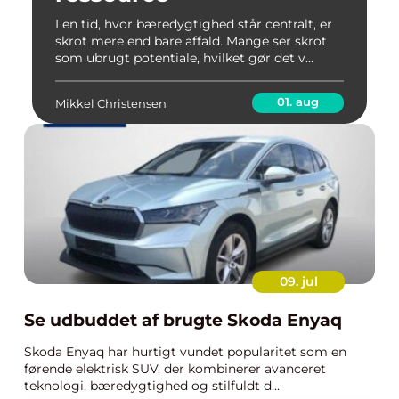
I en tid, hvor bæredygtighed står centralt, er
skrot mere end bare affald. Mange ser skrot
som ubrugt potentiale, hvilket gør det v...
01. aug
Mikkel Christensen
09. jul
Se udbuddet af brugte Skoda Enyaq
Skoda Enyaq har hurtigt vundet popularitet som en
førende elektrisk SUV, der kombinerer avanceret
teknologi, bæredygtighed og stilfuldt d...