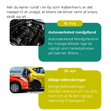
Når du kører rundt i en by som København, er det
næppe til at undgå, at bilens lak bliver ramt af snavs,
skidt og alt ...
15. maj
Autoværksted nordjylland
Autoværksted Nordjylland er
for mange bilister lige så
vigtigt som tankstationen
på hjørnet. Bilens ...
29. apr
Billige bilforsikringer
Billige bilforsikringer
handler ikke kun om lav pris,
men om at få den rigtige
dækning til pengene. ...