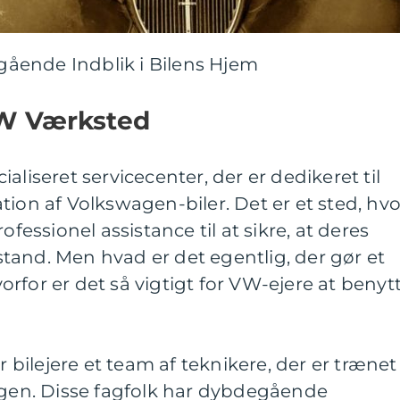
ående Indblik i Bilens Hjem
VW Værksted
aliseret servicecenter, der er dedikeret til
tion af Volkswagen-biler. Det er et sted, hvo
ofessionel assistance til at sikre, at deres
p stand. Men hvad er det egentlig, der gør et
rfor er det så vigtigt for VW-ejere at benyt
ilejere et team af teknikere, der er trænet
wagen. Disse fagfolk har dybdegående