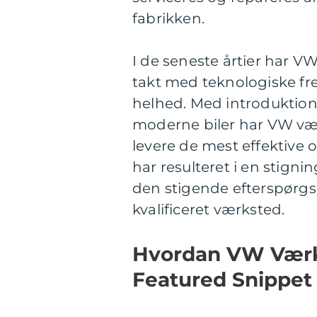
fabrikken.
I de seneste årtier har V
takt med teknologiske fr
helhed. Med introduktion
moderne biler har VW værk
levere de mest effektive o
har resulteret i en stign
den stigende efterspørgsel
kvalificeret værksted.
Hvordan VW Værks
Featured Snippet