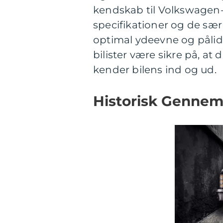
kendskab til Volkswagen
specifikationer og de særl
optimal ydeevne og pålid
bilister være sikre på, at 
kender bilens ind og ud.
Historisk Genne