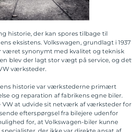
 historie, der kan spores tilbage til
ns eksistens. Volkswagen, grundlagt i 1937
r været synonymt med kvalitet og teknisk
en blev der lagt stor vægt på service, og det
f VW værksteder.
agens historie var værkstederne primært
lse og reparation af fabrikens egne biler.
VW at udvide sit netværk af værksteder for
de efterspørgsel fra bilejere udenfor
mulighed for, at Volkswagen-biler kunne
specialister, der ikke var direkte ansat af