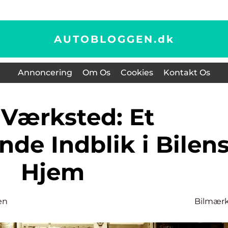
AUTOBLOGGEN.
dk
Annoncering
Om Os
Cookies
Kontakt Os
de Indblik i Bilen
Hjem
en
Bilmær