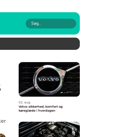
s
02. aug
Volvo: sikkerhed, komfort og
køreglæde i hverdagen
ker