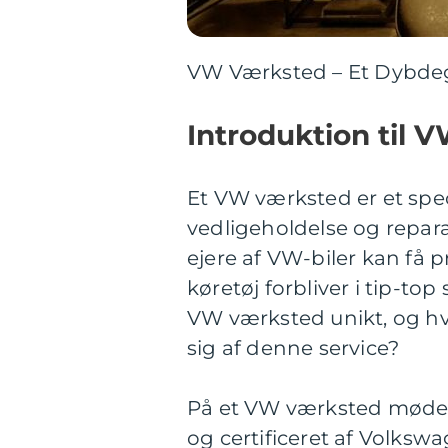
VW Værksted – Et Dybdeg
Introduktion til 
Et VW værksted er et speci
vedligeholdelse og repara
ejere af VW-biler kan få pr
køretøj forbliver i tip-to
VW værksted unikt, og hvo
sig af denne service?
På et VW værksted møder b
og certificeret af Volks