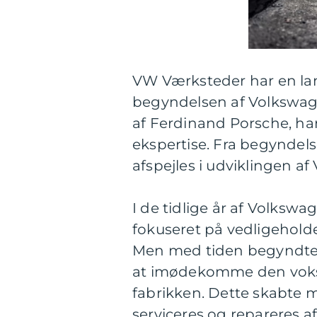
VW Værksteder har en lang
begyndelsen af Volkswage
af Ferdinand Porsche, ha
ekspertise. Fra begyndels
afspejles i udviklingen a
I de tidlige år af Volksw
fokuseret på vedligeholde
Men med tiden begyndte 
at imødekomme den voksen
fabrikken. Dette skabte 
serviceres og repareres af 