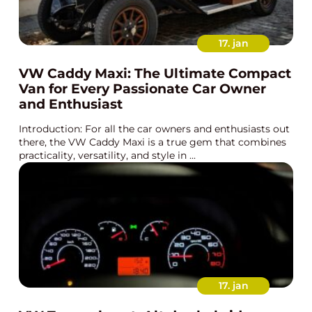
17. jan
VW Caddy Maxi: The Ultimate Compact
Van for Every Passionate Car Owner
and Enthusiast
Introduction: For all the car owners and enthusiasts out
there, the VW Caddy Maxi is a true gem that combines
practicality, versatility, and style in ...
17. jan