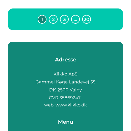
1
2
3
…
20
Adresse
web:
www.klikko.dk
Menu