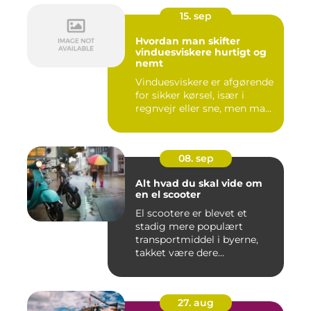
15. sep
Hvordan man skifter
vinduesviskere hurtigt og
nemt
Vinduesviskere er afgørende
for sikker kørsel, især i
regnvejr eller sne, men ma...
08. sep
Alt hvad du skal vide om
en el scooter
El scootere er blevet et
stadig mere populært
transportmiddel i byerne,
takket være dere...
27. aug