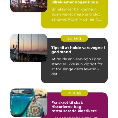
bilreklamer nogensinde
Bilreklamer har gennem
tiden været mere end blot
salgsværktøjer – de har fo...
25. aug
Tips til at holde varevogne i
god stand
At holde en varevogn i god
stand er ikke kun vigtigt for
at forlænge dens levetid –
det ...
21. aug
Fra skrot til skat:
Historierne bag
restaurerede klassikere