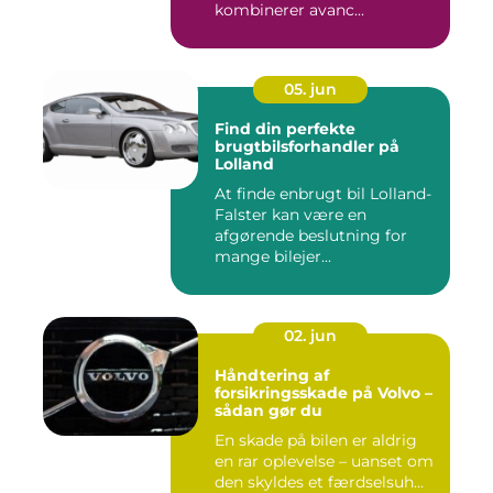
kombinerer avanc...
05. jun
Find din perfekte
brugtbilsforhandler på
Lolland
At finde enbrugt bil Lolland-
Falster kan være en
afgørende beslutning for
mange bilejer...
02. jun
Håndtering af
forsikringsskade på Volvo –
sådan gør du
En skade på bilen er aldrig
en rar oplevelse – uanset om
den skyldes et færdselsuh...