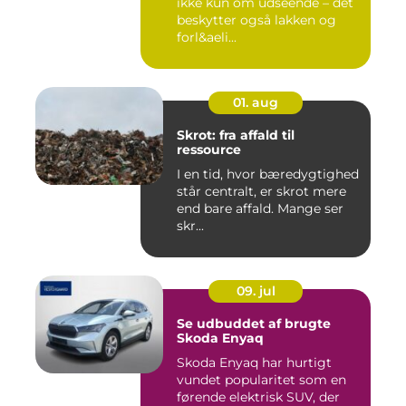
ikke kun om udseende – det
beskytter også lakken og
forl&aeli...
01. aug
Skrot: fra affald til
ressource
I en tid, hvor bæredygtighed
står centralt, er skrot mere
end bare affald. Mange ser
skr...
09. jul
Se udbuddet af brugte
Skoda Enyaq
Skoda Enyaq har hurtigt
vundet popularitet som en
førende elektrisk SUV, der