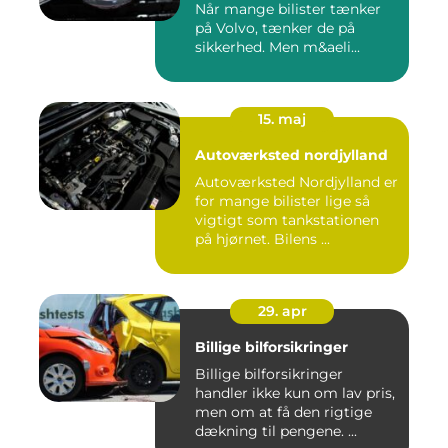
Når mange bilister tænker
på Volvo, tænker de på
sikkerhed. Men m&aeli...
15. maj
Autoværksted nordjylland
Autoværksted Nordjylland er
for mange bilister lige så
vigtigt som tankstationen
på hjørnet. Bilens ...
29. apr
Billige bilforsikringer
Billige bilforsikringer
handler ikke kun om lav pris,
men om at få den rigtige
dækning til pengene. ...