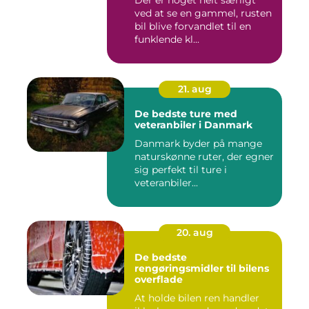
Der er noget helt særligt
ved at se en gammel, rusten
bil blive forvandlet til en
funklende kl...
21. aug
De bedste ture med
veteranbiler i Danmark
Danmark byder på mange
naturskønne ruter, der egner
sig perfekt til ture i
veteranbiler...
20. aug
De bedste
rengøringsmidler til bilens
overflade
At holde bilen ren handler