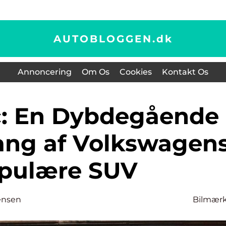
AUTOBLOGGEN.
dk
Annoncering
Om Os
Cookies
Kontakt Os
ng af Volkswagen
pulære SUV
ensen
Bilmær