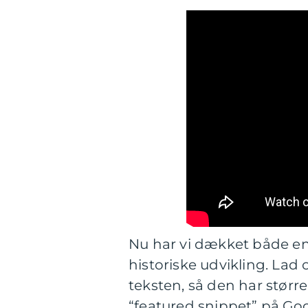
Nu har vi dækket både e
historiske udvikling. Lad 
teksten, så den har større
“featured snippet” på Goog