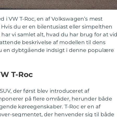
ed i VW T-Roc, en af Volkswagen’s mest
Hvis du er en bilentusiast eller simpelthen
 har vi samlet alt, hvad du har brug for at vi
ttende beskrivelse af modellen til dens
 du en dybtgående indsigt i denne populære
VW T-Roc
V, der først blev introduceret af
mponerer på flere områder, herunder både
agende køreegenskaber. T-Roc er en af
over-segmentet, der henvender sig til både