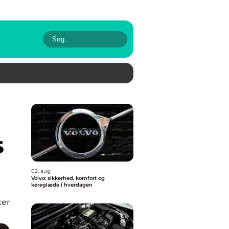
s
02. aug
Volvo: sikkerhed, komfort og
køreglæde i hverdagen
ker