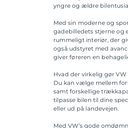
yngre og ældre bilentusia
Med sin moderne og spor
gadebilledets stjerne og e
rummeligt interiør, der gi
også udstyret med avance
giver føreren en behageli
Hvad der virkelig gør VW 
Du kan vælge mellem for
samt forskellige trækkapa
tilpasse bilen til dine sp
eller ud på landevejen.
Med VW’s gode omdømme 