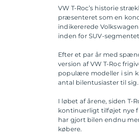
VW T-Roc’s historie strækk
præsenteret som en konce
indikererede Volkswagen’
inden for SUV-segmentet
Efter et par år med spæn
version af VW T-Roc frigiv
populære modeller i sin k
antal bilentusiaster til sig.
I løbet af årene, siden T
kontinuerligt tilføjet nye
har gjort bilen endnu me
købere.