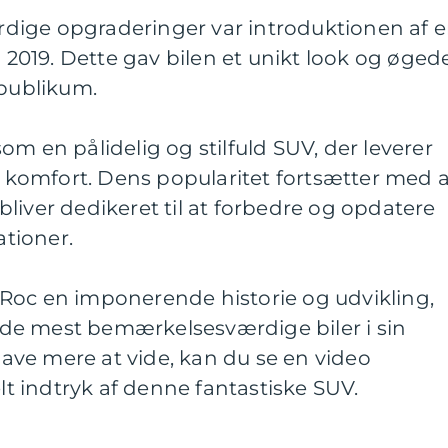
dige opgraderinger var introduktionen af 
i 2019. Dette gav bilen et unikt look og øged
 publikum.
om en pålidelig og stilfuld SUV, der leverer
komfort. Dens popularitet fortsætter med a
liver dedikeret til at forbedre og opdatere
tioner.
Roc en imponerende historie og udvikling,
af de mest bemærkelsesværdige biler i sin
 have mere at vide, kan du se en video
elt indtryk af denne fantastiske SUV.