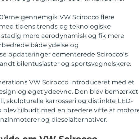
990’erne gennemgik VW Scirocco flere
e med tidens trends og teknologiske
v stadig mere aerodynamisk og fik mere
forbedrede både ydelse og
isse opdateringer cementerede Scirocco’s
landt bilentusiaster og sportsvognelskere.
enerations VW Scirocco introduceret med et
esign og øget ydeevne. Den blev bemærket
ll, skulpturelle karrosseri og distinkte LED-
o blev tilbudt med en bredere vifte af motore
zinmotorer og dieselalternativer.
t vide om VW Scirocco