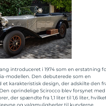
ang introduceret i 1974 som en erstatning f
a-modellen. Den debuterede som en
 karakteristisk design, der adskilte den fr
 Den oprindelige Scirocco blev forsynet med
, der spændte fra 1,1 liter til 1,6 liter, hvilke
ydeevne og valgmuligheder til kunderne.