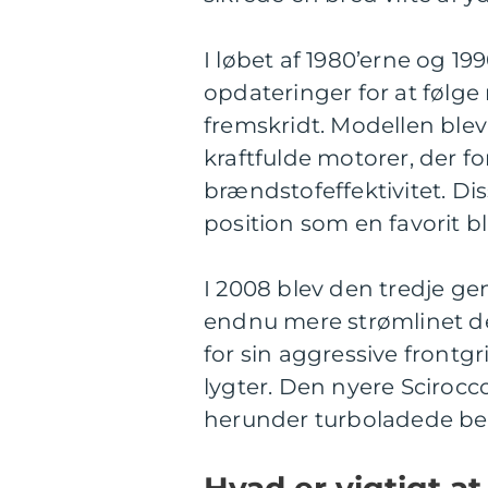
I løbet af 1980’erne og 1
opdateringer for at følg
fremskridt. Modellen ble
kraftfulde motorer, der 
brændstofeffektivitet. D
position som en favorit b
I 2008 blev den tredje g
endnu mere strømlinet d
for sin aggressive frontgri
lygter. Den nyere Scirocc
herunder turboladede ben
Hvad er vigtigt a