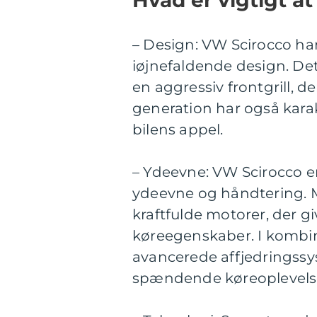
– Design: VW Scirocco har
iøjnefaldende design. Det
en aggressiv frontgrill, d
generation har også karak
bilens appel.
– Ydeevne: VW Scirocco 
ydeevne og håndtering. M
kraftfulde motorer, der g
køreegenskaber. I kombi
avancerede affjedringssy
spændende køreoplevels