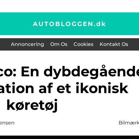
AUTOBLOGGEN.
dk
Annoncering
Om Os
Cookies
Kontakt Os
tion af et ikonisk
køretøj
tensen
Bilmær