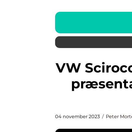
VW Scirocco: En dybdegående
præsenta
04 november 2023
Peter Mor