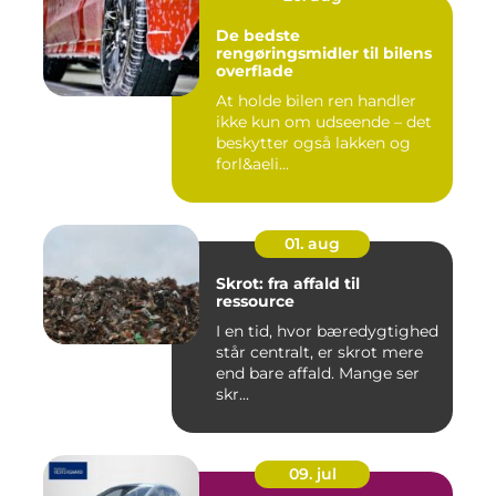
De bedste
rengøringsmidler til bilens
overflade
At holde bilen ren handler
ikke kun om udseende – det
beskytter også lakken og
forl&aeli...
01. aug
Skrot: fra affald til
ressource
I en tid, hvor bæredygtighed
står centralt, er skrot mere
end bare affald. Mange ser
skr...
09. jul