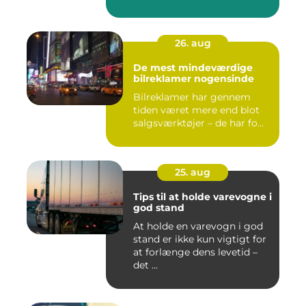
26. aug
De mest mindeværdige
bilreklamer nogensinde
Bilreklamer har gennem
tiden været mere end blot
salgsværktøjer – de har fo...
25. aug
Tips til at holde varevogne i
god stand
At holde en varevogn i god
stand er ikke kun vigtigt for
at forlænge dens levetid –
det ...