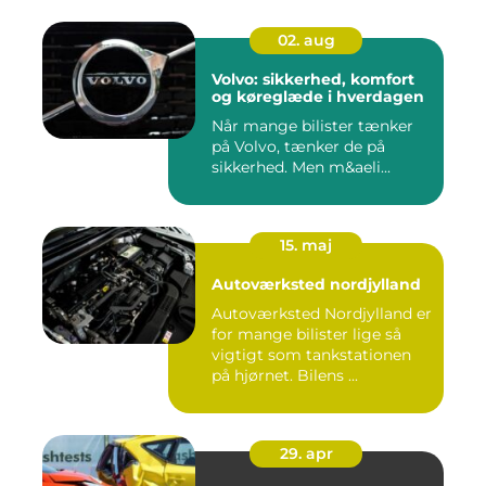
02. aug
Volvo: sikkerhed, komfort
og køreglæde i hverdagen
Når mange bilister tænker
på Volvo, tænker de på
sikkerhed. Men m&aeli...
15. maj
Autoværksted nordjylland
Autoværksted Nordjylland er
for mange bilister lige så
vigtigt som tankstationen
på hjørnet. Bilens ...
29. apr