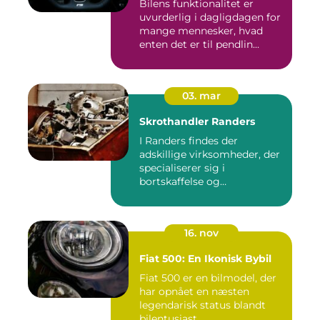
Bilens funktionalitet er
uvurderlig i dagligdagen for
mange mennesker, hvad
enten det er til pendlin...
03. mar
Skrothandler Randers
I Randers findes der
adskillige virksomheder, der
specialiserer sig i
bortskaffelse og
genanvendelse...
16. nov
Fiat 500: En Ikonisk Bybil
Fiat 500 er en bilmodel, der
har opnået en næsten
legendarisk status blandt
bilentusiast...