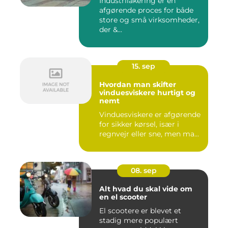
Industrilakering er en
afgørende proces for både
store og små virksomheder,
der &...
15. sep
Hvordan man skifter
vinduesviskere hurtigt og
nemt
Vinduesviskere er afgørende
for sikker kørsel, især i
regnvejr eller sne, men ma...
08. sep
Alt hvad du skal vide om
en el scooter
El scootere er blevet et
stadig mere populært