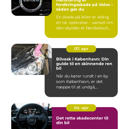
Håndtering af
forsikringsskade på Volvo –
sådan gør du
En skade på bilen er aldrig
en rar oplevelse – uanset om
den skyldes et færdselsuh...
07. apr
Bilvask i København: Din
guide til en skinnende ren
bil
Når du kører rundt i en by
som København, er det
næppe til at undgå,...
04. apr
Det rette skadecenter til
din bil