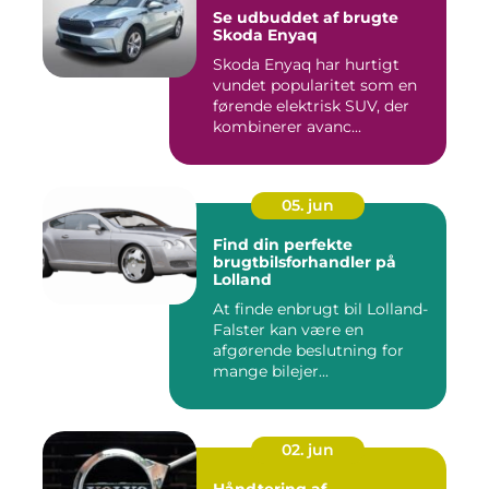
Se udbuddet af brugte
Skoda Enyaq
Skoda Enyaq har hurtigt
vundet popularitet som en
førende elektrisk SUV, der
kombinerer avanc...
05. jun
Find din perfekte
brugtbilsforhandler på
Lolland
At finde enbrugt bil Lolland-
Falster kan være en
afgørende beslutning for
mange bilejer...
02. jun