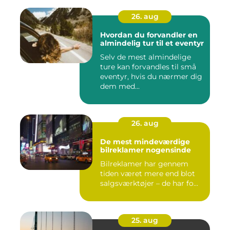
26. aug
Hvordan du forvandler en
almindelig tur til et eventyr
Selv de mest almindelige
ture kan forvandles til små
eventyr, hvis du nærmer dig
dem med...
26. aug
De mest mindeværdige
bilreklamer nogensinde
Bilreklamer har gennem
tiden været mere end blot
salgsværktøjer – de har fo...
25. aug