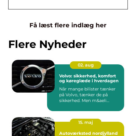
Få læst flere indlæg her
Flere Nyheder
02. aug
Volvo: sikkerhed, komfort
og køreglæde i hverdagen
Når mange bilister tænker
på Volvo, tænker de på
sikkerhed. Men m&aeli...
15. maj
Autoværksted nordjylland