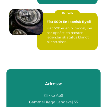
genanvendelse...
16. nov
Fiat 500: En Ikonisk Bybil
Fiat 500 er en bilmodel, der
har opnået en næsten
legendarisk status blandt
bilentusiast...
Adresse