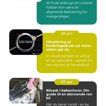
At finde enbrugt bil Lolland-
Falster kan være en
afgørende beslutning for
mange bilejer...
02. jun
Håndtering af
forsikringsskade på Volvo –
sådan gør du
En skade på bilen er aldrig
en rar oplevelse – uanset om
den skyldes et færdselsuh...
07. apr
Bilvask i København: Din
guide til en skinnende ren
bil
Når du kører rundt i en by