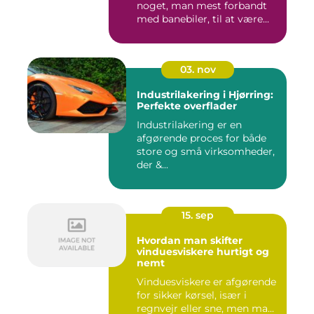
noget, man mest forbandt
med banebiler, til at være...
03. nov
Industrilakering i Hjørring:
Perfekte overflader
Industrilakering er en
afgørende proces for både
store og små virksomheder,
der &...
15. sep
Hvordan man skifter
vinduesviskere hurtigt og
nemt
Vinduesviskere er afgørende
for sikker kørsel, især i
regnvejr eller sne, men ma...