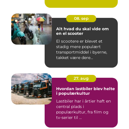
08. sep
Alt hvad du skal vide om
en el scooter
El scootere er blevet et
stadig mere populært
transportmiddel i byerne,
takket være dere...
27. aug
Hvordan lastbiler blev helte
i populærkultur
Lastbiler har i årtier haft en
central plads i
populærkultur, fra film og
tv-serier til ...