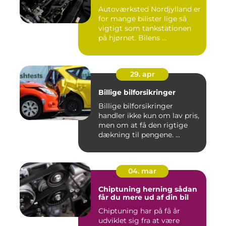
Autoværksted Nordjylland er
for mange bilister lige så
vigtigt som tankstationen
på hjørnet. Bilens ...
29. apr
Billige bilforsikringer
Billige bilforsikringer
handler ikke kun om lav pris,
men om at få den rigtige
dækning til pengene. ...
04. mar
Chiptuning herning sådan
får du mere ud af din bil
Chiptuning har på få år
udviklet sig fra at være