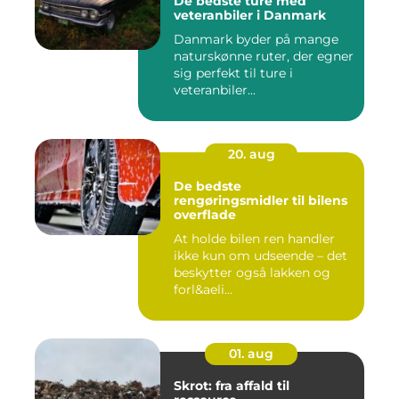
De bedste ture med
veteranbiler i Danmark
Danmark byder på mange
naturskønne ruter, der egner
sig perfekt til ture i
veteranbiler...
20. aug
De bedste
rengøringsmidler til bilens
overflade
At holde bilen ren handler
ikke kun om udseende – det
beskytter også lakken og
forl&aeli...
01. aug
Skrot: fra affald til