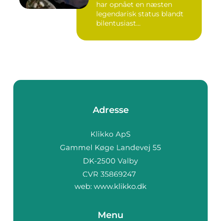
har opnået en næsten
legendarisk status blandt
bilentusiast...
Adresse
web:
www.klikko.dk
Menu