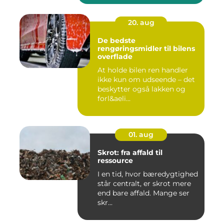
20. aug
De bedste
rengøringsmidler til bilens
overflade
At holde bilen ren handler
ikke kun om udseende – det
beskytter også lakken og
forl&aeli...
01. aug
Skrot: fra affald til
ressource
I en tid, hvor bæredygtighed
står centralt, er skrot mere
end bare affald. Mange ser
skr...