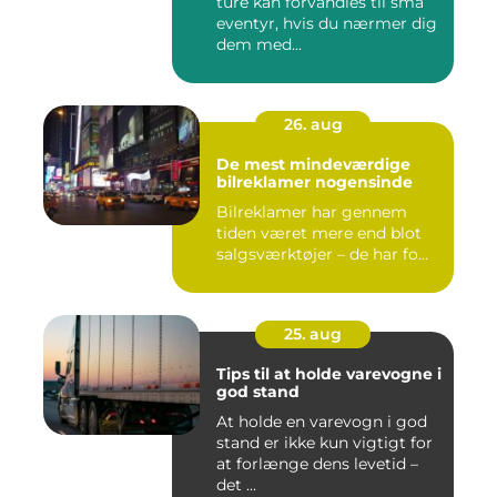
ture kan forvandles til små
eventyr, hvis du nærmer dig
dem med...
26. aug
De mest mindeværdige
bilreklamer nogensinde
Bilreklamer har gennem
tiden været mere end blot
salgsværktøjer – de har fo...
25. aug
Tips til at holde varevogne i
god stand
At holde en varevogn i god
stand er ikke kun vigtigt for
at forlænge dens levetid –
det ...