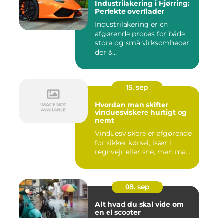
Industrilakering i Hjørring:
Perfekte overflader
Industrilakering er en
afgørende proces for både
store og små virksomheder,
der &...
15. sep
Hvordan man skifter
vinduesviskere hurtigt og
nemt
Vinduesviskere er afgørende
for sikker kørsel, især i
regnvejr eller sne, men ma...
08. sep
Alt hvad du skal vide om
en el scooter