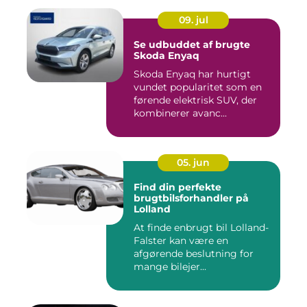
09. jul
Se udbuddet af brugte
Skoda Enyaq
Skoda Enyaq har hurtigt
vundet popularitet som en
førende elektrisk SUV, der
kombinerer avanc...
05. jun
Find din perfekte
brugtbilsforhandler på
Lolland
At finde enbrugt bil Lolland-
Falster kan være en
afgørende beslutning for
mange bilejer...