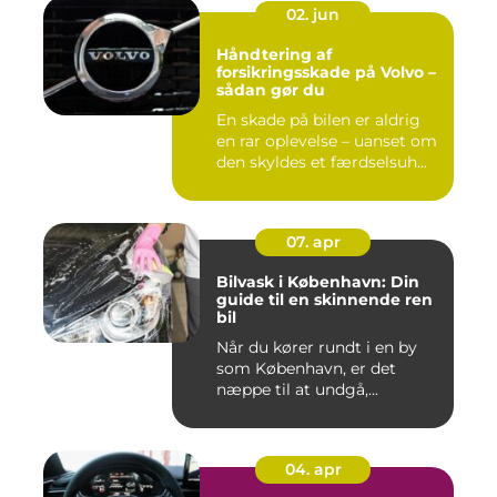
02. jun
Håndtering af
forsikringsskade på Volvo –
sådan gør du
En skade på bilen er aldrig
en rar oplevelse – uanset om
den skyldes et færdselsuh...
07. apr
Bilvask i København: Din
guide til en skinnende ren
bil
Når du kører rundt i en by
som København, er det
næppe til at undgå,...
04. apr