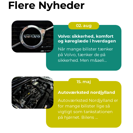
Flere Nyheder
02. aug
Volvo: sikkerhed, komfort
og køreglæde i hverdagen
Når mange bilister tænker
på Volvo, tænker de på
sikkerhed. Men m&aeli...
15. maj
Autoværksted nordjylland
Autoværksted Nordjylland er
for mange bilister lige så
vigtigt som tankstationen
på hjørnet. Bilens ...