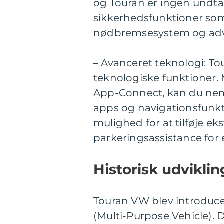
og Touran er ingen undta
sikkerhedsfunktioner som 
nødbremsesystem og advar
– Avanceret teknologi: T
teknologiske funktioner.
App-Connect, kan du nemt
apps og navigationsfunkti
mulighed for at tilføje ek
parkeringsassistance for
Historisk udvikli
Touran VW blev introduc
(Multi-Purpose Vehicle). 