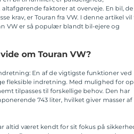
tafgørende faktorer at overveje. En bil, de
disse krav, er Touran fra VW. I denne artikel vil 
an VW er så populær blandt bil-ejere og
t vide om Touran VW?
ndretning: En af de vigtigste funktioner ved
e fleksible indretning. Med mulighed for op
emt tilpasses til forskellige behov. Den har
onerende 743 liter, hvilket giver masser af
r altid været kendt for sit fokus på sikkerhe