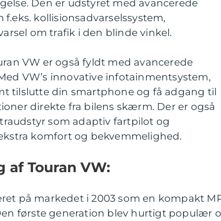
gelse. Den er udstyret med avancerede
f.eks. kollisionsadvarselssystem,
sel om trafik i den blinde vinkel.
ouran VW er også fyldt med avancerede
 Med VW’s innovative infotainmentsystem,
 tilslutte din smartphone og få adgang til
oner direkte fra bilens skærm. Der er også
straudstyr som adaptiv fartpilot og
 ekstra komfort og bekvemmelighed.
ng af Touran VW:
eret på markedet i 2003 som en kompakt M
Den første generation blev hurtigt populær 