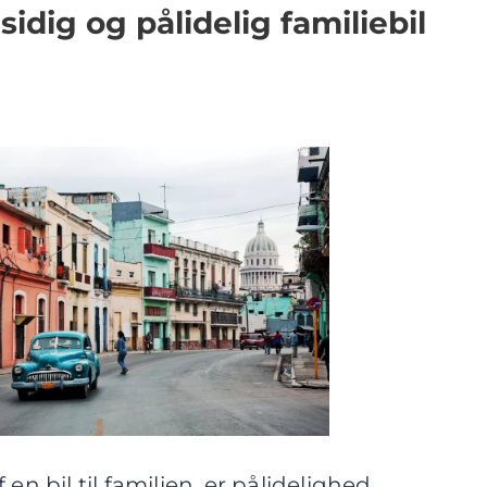
idig og pålidelig familiebil
en bil til familien, er pålidelighed,