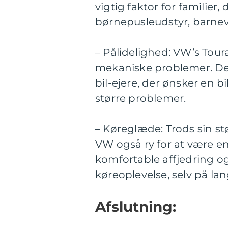
vigtig faktor for familier,
børnepusleudstyr, barne
– Pålidelighed: VW’s Toura
mekaniske problemer. Dett
bil-ejere, der ønsker en b
større problemer.
– Køreglæde: Trods sin st
VW også ry for at være en
komfortable affjedring o
køreoplevelse, selv på lan
Afslutning: