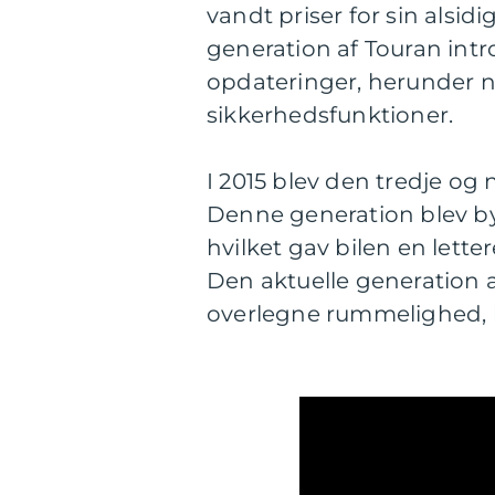
vandt priser for sin alsid
generation af Touran int
opdateringer, herunder 
sikkerhedsfunktioner.
I 2015 blev den tredje og
Denne generation blev 
hvilket gav bilen en lett
Den aktuelle generation a
overlegne rummelighed, k