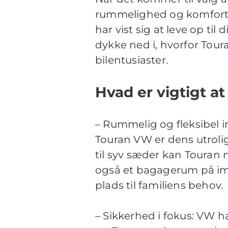
rummelighed og komfort al
har vist sig at leve op til 
dykke ned i, hvorfor Tour
bilentusiaster.
Hvad er vigtigt a
– Rummelig og fleksibel i
Touran VW er dens utrolig
til syv sæder kan Touran n
også et bagagerum på imp
plads til familiens behov.
– Sikkerhed i fokus: VW ha