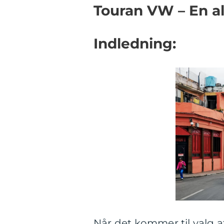
Touran VW – En als
Indledning:
Når det kommer til valg af 