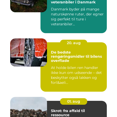
veteranbiler i Danmark
Danmark byder på mange
naturskønne ruter, der egner
sig perfekt til ture i
veteranbiler...
20. aug
De bedste
rengøringsmidler til bilens
overflade
At holde bilen ren handler
ikke kun om udseende – det
beskytter også lakken og
forl&aeli...
01. aug
Skrot: fra affald til
ressource