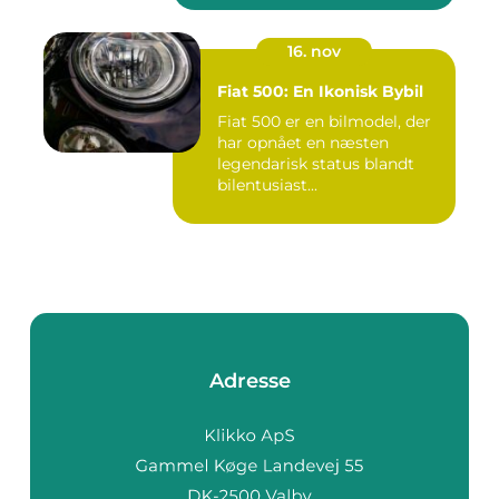
16. nov
Fiat 500: En Ikonisk Bybil
Fiat 500 er en bilmodel, der
har opnået en næsten
legendarisk status blandt
bilentusiast...
Adresse