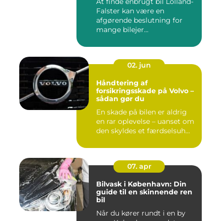
At finde enbrugt bil Lolland-
Falster kan være en
afgørende beslutning for
mange bilejer...
02. jun
Håndtering af
forsikringsskade på Volvo –
sådan gør du
En skade på bilen er aldrig
en rar oplevelse – uanset om
den skyldes et færdselsuh...
07. apr
Bilvask i København: Din
guide til en skinnende ren
bil
Når du kører rundt i en by