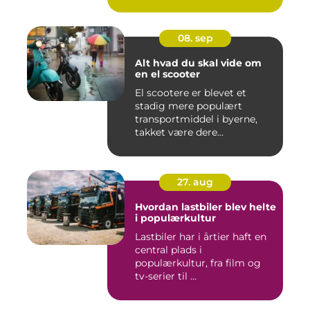
08. sep
Alt hvad du skal vide om
en el scooter
El scootere er blevet et
stadig mere populært
transportmiddel i byerne,
takket være dere...
27. aug
Hvordan lastbiler blev helte
i populærkultur
Lastbiler har i årtier haft en
central plads i
populærkultur, fra film og
tv-serier til ...