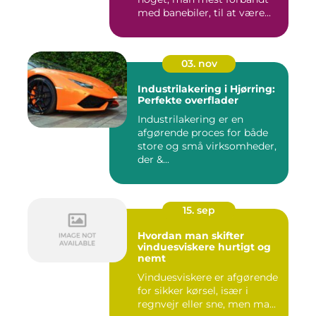
med banebiler, til at være...
03. nov
Industrilakering i Hjørring:
Perfekte overflader
Industrilakering er en
afgørende proces for både
store og små virksomheder,
der &...
15. sep
Hvordan man skifter
vinduesviskere hurtigt og
nemt
Vinduesviskere er afgørende
for sikker kørsel, især i
regnvejr eller sne, men ma...