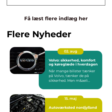
Få læst flere indlæg her
Flere Nyheder
02. aug
Volvo: sikkerhed, komfort
og køreglæde i hverdagen
Når mange bilister tænker
på Volvo, tænker de på
sikkerhed. Men m&aeli...
15. maj
Autoværksted nordjylland