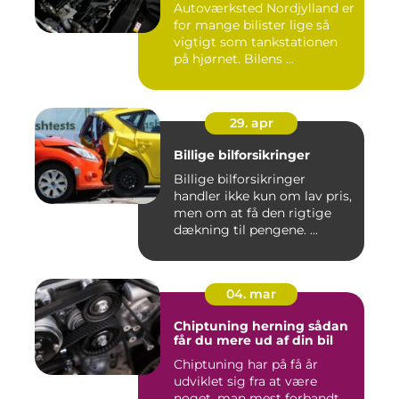
Autoværksted Nordjylland er
for mange bilister lige så
vigtigt som tankstationen
på hjørnet. Bilens ...
29. apr
Billige bilforsikringer
Billige bilforsikringer
handler ikke kun om lav pris,
men om at få den rigtige
dækning til pengene. ...
04. mar
Chiptuning herning sådan
får du mere ud af din bil
Chiptuning har på få år
udviklet sig fra at være
noget, man mest forbandt