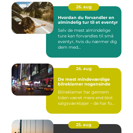
26. aug
Hvordan du forvandler en
almindelig tur til et eventyr
Selv de mest almindelige
ture kan forvandles til små
eventyr, hvis du nærmer dig
dem med...
26. aug
De mest mindeværdige
bilreklamer nogensinde
Bilreklamer har gennem
tiden været mere end blot
salgsværktøjer – de har fo...
25. aug