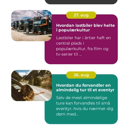
27. aug
Hvordan lastbiler blev helte
i populærkultur
Lastbiler har i årtier haft en
central plads i
populærkultur, fra film og
tv-serier til ...
26. aug
Hvordan du forvandler en
almindelig tur til et eventyr
Selv de mest almindelige
ture kan forvandles til små
eventyr, hvis du nærmer dig
dem med...