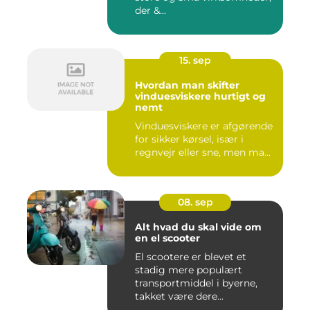
der &...
15. sep
Hvordan man skifter
vinduesviskere hurtigt og
nemt
Vinduesviskere er afgørende
for sikker kørsel, især i
regnvejr eller sne, men ma...
08. sep
Alt hvad du skal vide om
en el scooter
El scootere er blevet et
stadig mere populært
transportmiddel i byerne,
takket være dere...