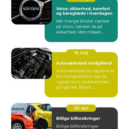
Volvo: sikkerhed, komfort
og køreglæde i hverdagen
Når mange bilister tænker
på Volvo, tænker de på
sikkerhed. Men m&aeli...
15. maj
Autoværksted nordjylland
Autoværksted Nordjylland er
for mange bilister lige så
vigtigt som tankstationen
på hjørnet. Bilens ...
29. apr
Billige bilforsikringer
Billige bilforsikringer