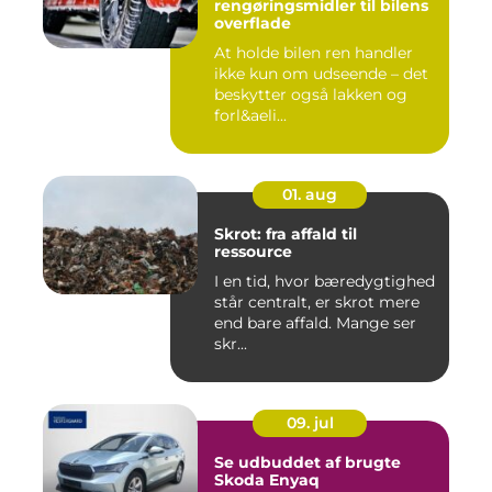
rengøringsmidler til bilens
overflade
At holde bilen ren handler
ikke kun om udseende – det
beskytter også lakken og
forl&aeli...
01. aug
Skrot: fra affald til
ressource
I en tid, hvor bæredygtighed
står centralt, er skrot mere
end bare affald. Mange ser
skr...
09. jul
Se udbuddet af brugte
Skoda Enyaq