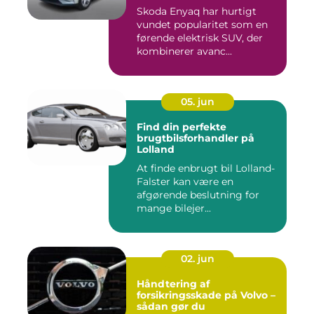
Skoda Enyaq har hurtigt
vundet popularitet som en
førende elektrisk SUV, der
kombinerer avanc...
05. jun
Find din perfekte
brugtbilsforhandler på
Lolland
At finde enbrugt bil Lolland-
Falster kan være en
afgørende beslutning for
mange bilejer...
02. jun
Håndtering af
forsikringsskade på Volvo –
sådan gør du