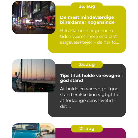
26. aug
De mest mindeværdige
bilreklamer nogensinde
Bilreklamer har gennem
tiden været mere end blot
salgsværktøjer – de har fo...
25. aug
Tips til at holde varevogne i
god stand
At holde en varevogn i god
stand er ikke kun vigtigt for
at forlænge dens levetid –
det ...
21. aug