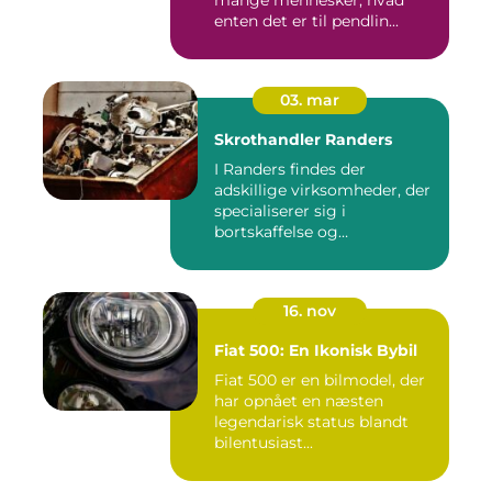
enten det er til pendlin...
03. mar
Skrothandler Randers
I Randers findes der
adskillige virksomheder, der
specialiserer sig i
bortskaffelse og
genanvendelse...
16. nov
Fiat 500: En Ikonisk Bybil
Fiat 500 er en bilmodel, der
har opnået en næsten
legendarisk status blandt
bilentusiast...