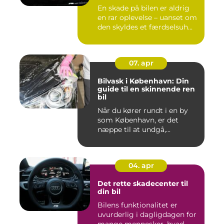
En skade på bilen er aldrig
en rar oplevelse – uanset om
den skyldes et færdselsuh...
07. apr
Bilvask i København: Din
guide til en skinnende ren
bil
Når du kører rundt i en by
som København, er det
næppe til at undgå,...
04. apr
Det rette skadecenter til
din bil
Bilens funktionalitet er
uvurderlig i dagligdagen for
mange mennesker, hvad