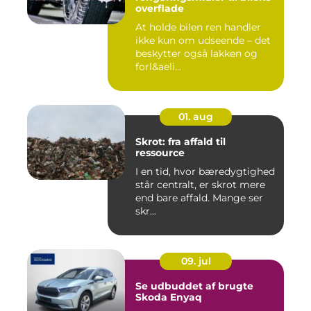
overflade
At holde bilen ren handler
ikke kun om udseende – det
beskytter også lakken og
forl&aeli...
01. aug
Skrot: fra affald til
ressource
I en tid, hvor bæredygtighed
står centralt, er skrot mere
end bare affald. Mange ser
skr...
09. jul
Se udbuddet af brugte
Skoda Enyaq