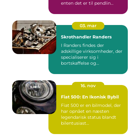
enten det er til pendlin...
03. mar
Skrothandler Randers
I Randers findes der
adskillige virksomheder, der
specialiserer sig i
bortskaffelse og
genanvendelse...
16. nov
Fiat 500: En Ikonisk Bybil
Fiat 500 er en bilmodel, der
har opnået en næsten
legendarisk status blandt
bilentusiast...