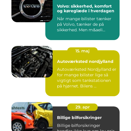
Volvo: sikkerhed, komfort
og køreglæde i hverdagen
Når mange bilister tænker
på Volvo, tænker de på
sikkerhed. Men m&aeli...
15. maj
Autoværksted nordjylland
Autoværksted Nordjylland er
for mange bilister lige så
vigtigt som tankstationen
på hjørnet. Bilens ...
29. apr
Billige bilforsikringer
Billige bilforsikringer