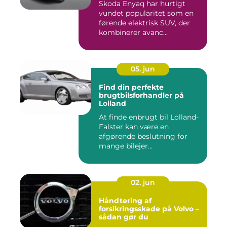
Skoda Enyaq har hurtigt
vundet popularitet som en
førende elektrisk SUV, der
kombinerer avanc...
05. jun
Find din perfekte
brugtbilsforhandler på
Lolland
At finde enbrugt bil Lolland-
Falster kan være en
afgørende beslutning for
mange bilejer...
02. jun
Håndtering af
forsikringsskade på Volvo –
sådan gør du