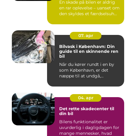
En skade på bilen er aldrig
en rar oplevelse – uanset om
den skyldes et færdselsuh...
07. apr
Bilvask i København: Din
guide til en skinnende ren
bil
Når du kører rundt i en by
som København, er det
næppe til at undgå,...
04. apr
Det rette skadecenter til
din bil
Bilens funktionalitet er
uvurderlig i dagligdagen for
mange mennesker, hvad