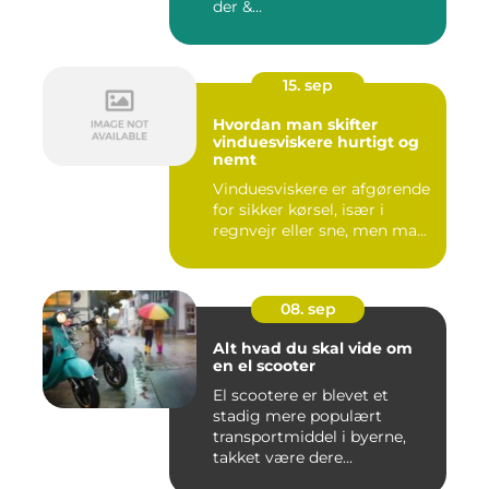
der &...
15. sep
Hvordan man skifter
vinduesviskere hurtigt og
nemt
Vinduesviskere er afgørende
for sikker kørsel, især i
regnvejr eller sne, men ma...
08. sep
Alt hvad du skal vide om
en el scooter
El scootere er blevet et
stadig mere populært
transportmiddel i byerne,
takket være dere...