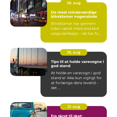
26. aug
De mest mindeværdige
bilreklamer nogensinde
Bilreklamer har gennem
tiden været mere end blot
salgsværktøjer – de har fo...
25. aug
Tips til at holde varevogne i
god stand
At holde en varevogn i god
stand er ikke kun vigtigt for
at forlænge dens levetid –
det ...
21. aug
Fra skrot til skat: