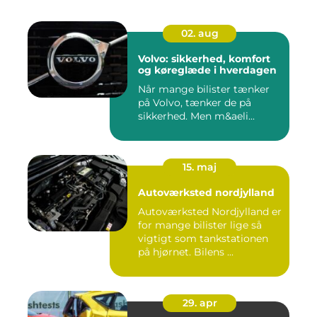
02. aug
Volvo: sikkerhed, komfort
og køreglæde i hverdagen
Når mange bilister tænker
på Volvo, tænker de på
sikkerhed. Men m&aeli...
15. maj
Autoværksted nordjylland
Autoværksted Nordjylland er
for mange bilister lige så
vigtigt som tankstationen
på hjørnet. Bilens ...
29. apr