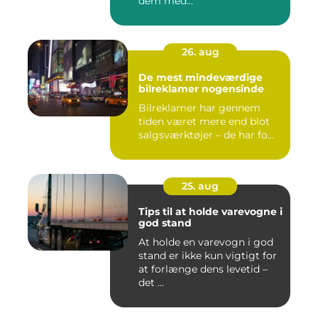
dem med...
26. aug
De mest mindeværdige
bilreklamer nogensinde
Bilreklamer har gennem
tiden været mere end blot
salgsværktøjer – de har fo...
25. aug
Tips til at holde varevogne i
god stand
At holde en varevogn i god
stand er ikke kun vigtigt for
at forlænge dens levetid –
det ...