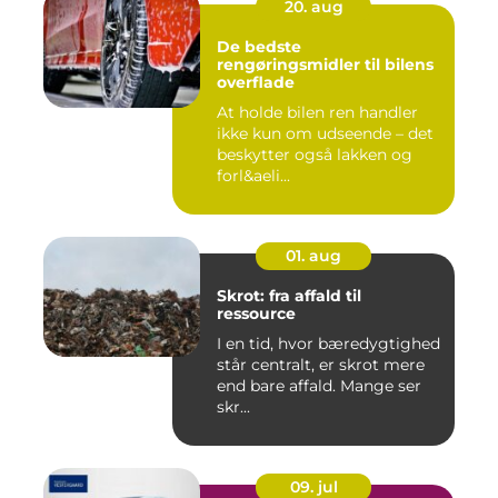
20. aug
De bedste
rengøringsmidler til bilens
overflade
At holde bilen ren handler
ikke kun om udseende – det
beskytter også lakken og
forl&aeli...
01. aug
Skrot: fra affald til
ressource
I en tid, hvor bæredygtighed
står centralt, er skrot mere
end bare affald. Mange ser
skr...
09. jul