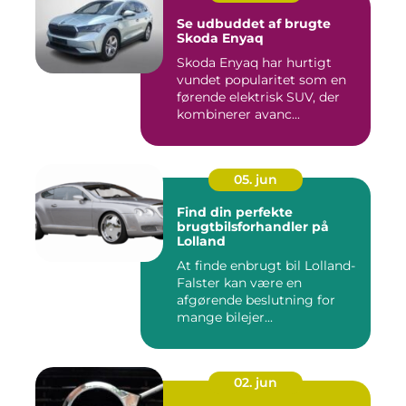
Se udbuddet af brugte
Skoda Enyaq
Skoda Enyaq har hurtigt
vundet popularitet som en
førende elektrisk SUV, der
kombinerer avanc...
05. jun
Find din perfekte
brugtbilsforhandler på
Lolland
At finde enbrugt bil Lolland-
Falster kan være en
afgørende beslutning for
mange bilejer...
02. jun