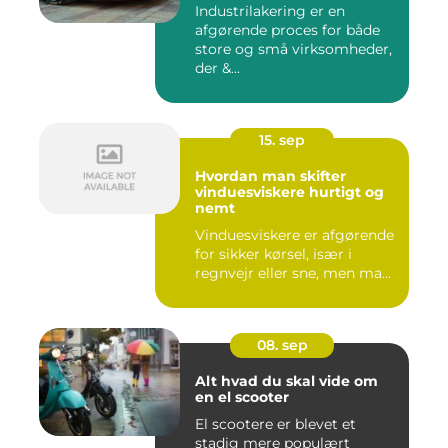
Industrilakering er en
afgørende proces for både
store og små virksomheder,
der &...
15. sep
Hvordan man skifter
vinduesviskere hurtigt og
nemt
Vinduesviskere er afgørende
for sikker kørsel, især i
regnvejr eller sne, men ma...
08. sep
Alt hvad du skal vide om
en el scooter
El scootere er blevet et
stadig mere populært