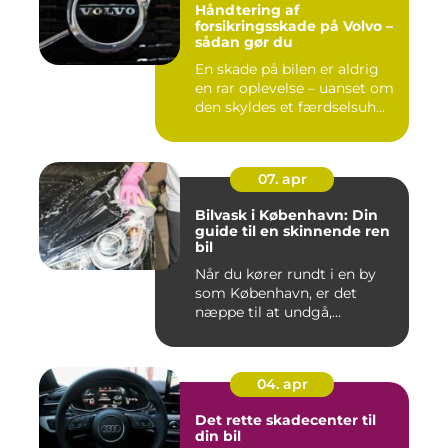
Håndtering af
forsikringsskade på Volvo –
sådan gør du
En skade på bilen er aldrig
en rar oplevelse – uanset om
den skyldes et færdselsuh...
07. apr
Bilvask i København: Din
guide til en skinnende ren
bil
Når du kører rundt i en by
som København, er det
næppe til at undgå,...
04. apr
Det rette skadecenter til
din bil