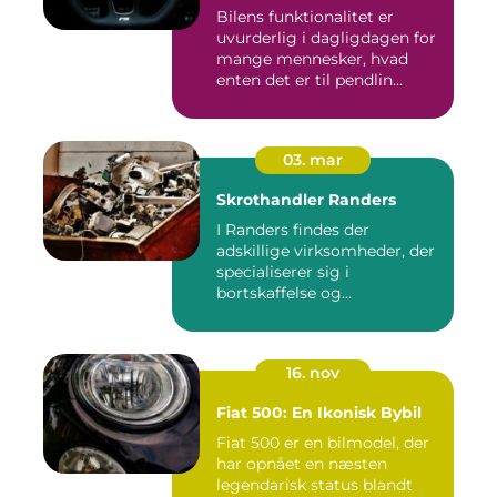
Bilens funktionalitet er
uvurderlig i dagligdagen for
mange mennesker, hvad
enten det er til pendlin...
03. mar
Skrothandler Randers
I Randers findes der
adskillige virksomheder, der
specialiserer sig i
bortskaffelse og
genanvendelse...
16. nov
Fiat 500: En Ikonisk Bybil
Fiat 500 er en bilmodel, der
har opnået en næsten
legendarisk status blandt