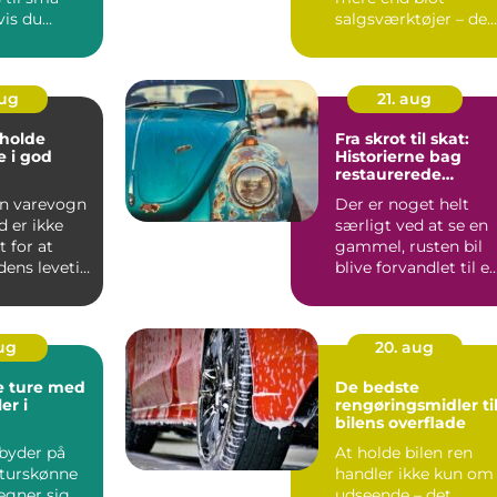
vis du
salgsværktøjer – de
ig dem
har fo...
aug
21. aug
t holde
Fra skrot til skat:
 i god
Historierne bag
restaurerede
klassikere
en varevogn
Der er noget helt
d er ikke
særligt ved at se en
t for at
gammel, rusten bil
dens levetid
blive forvandlet til e
funklende kl...
aug
20. aug
e ture med
De bedste
er i
rengøringsmidler ti
bilens overflade
byder på
At holde bilen ren
turskønne
handler ikke kun om
 egner sig
udseende – det