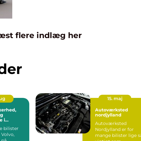
æst flere indlæg her
der
aug
15. maj
kkerhed,
Autoværksted
og
nordjylland
 i
Autoværksted
n
 bilister
Nordjylland er for
 Volvo,
mange bilister lige s
 på