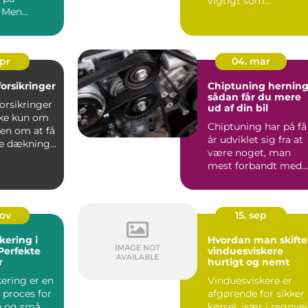
vigtigt som
. Men
tankstationen på
hjørnet. Bilens ...
apr
04. mar
lforsikringer
Chiptuning hernin
sådan får du mere
forsikringer
ud af din bil
kke kun om
Chiptuning har på få
men om at få
år udviklet sig fra at
ge dækning
være noget, man
 ...
mest forbandt med
banebiler, til at være.
nov
15. sep
kering i
Hvordan man skifte
 Perfekte
vinduesviskere
r
hurtigt og nemt
kering er en
Vinduesviskere er
 proces for
afgørende for sikker
e og små
kørsel, især i regnvej