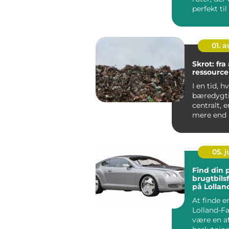
perfekt til
veteranbile
01. 
Skrot: fra 
ressource
I en tid, h
bæredygti
centralt, e
mere end b
Mange ser 
05. 
Find din 
brugtbils
på Lollan
At finde e
Lolland-Fa
være en a