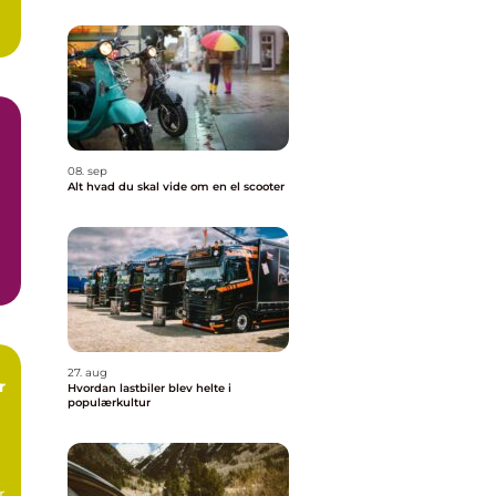
g
08. sep
Alt hvad du skal vide om en el scooter
..
27. aug
r
Hvordan lastbiler blev helte i
populærkultur
r