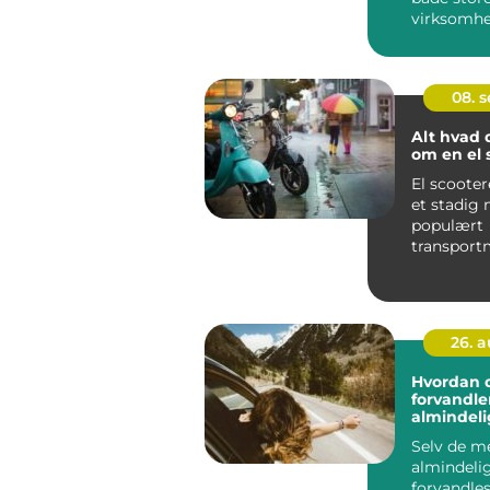
virksomhed
08. 
Alt hvad 
om en el 
El scooter
et stadig
populært
transportm
byerne, t
dere...
26. 
Hvordan 
forvandle
almindelig
eventyr
Selv de m
almindeli
forvandles