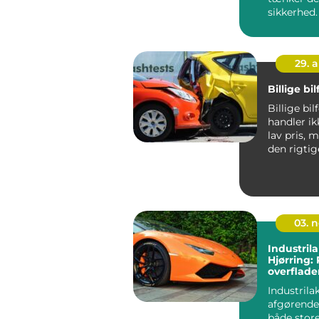
sikkerhed
m&aeli...
29. 
Billige bi
Billige bil
handler i
lav pris, 
den rigti
til pengene.
03. 
Industrila
Hjørring:
overflade
Industrila
afgørende
både stor