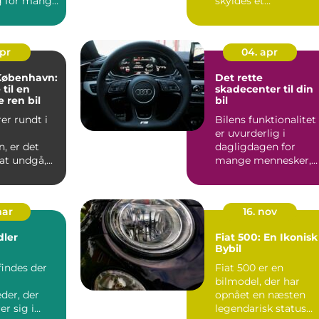
g for mange
skyldes et
færdselsuh...
apr
04. apr
 København:
Det rette
til en
skadecenter til din
 ren bil
bil
er rundt i
Bilens funktionalitet
m
er uvurderlig i
, er det
dagligdagen for
at undgå,...
mange mennesker,
hvad enten det er til
pendlin...
mar
16. nov
dler
Fiat 500: En Ikonisk
Bybil
findes der
Fiat 500 er en
bilmodel, der har
der, der
opnået en næsten
er sig i
legendarisk status