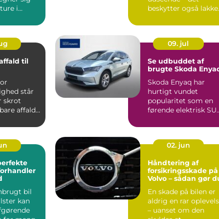
 ture i
beskytter også lakke
r...
og forl&aeli...
aug
09. jul
affald til
Se udbuddet af
brugte Skoda Enya
vor
Skoda Enyaq har
ghed står
hurtigt vundet
r skrot
popularitet som en
are affald.
førende elektrisk SU
skr...
der kombinerer
avanc...
jun
02. jun
perfekte
Håndtering af
forhandler
forsikringsskade på
d
Volvo – sådan gør d
nbrugt bil
En skade på bilen er
lster kan
aldrig en rar oplevel
fgørende
– uanset om den