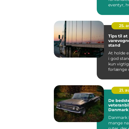
eventyr, h
nærmer d
med...
25. 
Tips til a
varevogne
stand
At holde 
i god stan
kun vigtig
forlænge 
– det ...
21. 
De bedst
veteranbil
Danmark
Danmark 
mange na
ruter, der