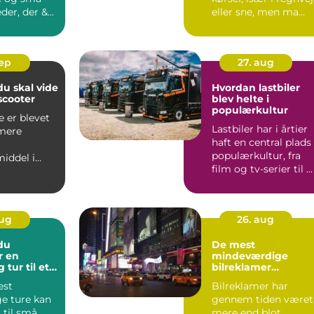
er, der &...
eller sne, men ma...
sep
27. aug
du skal vide
Hvordan lastbiler
scooter
blev helte i
populærkultur
e er blevet
Lastbiler har i årtier
 mere
haft en central plads 
populærkultur, fra
iddel i
film og tv-serier til ...
akket være
aug
26. aug
du
De mest
r en
mindeværdige
 tur til et
bilreklamer
nogensinde
est
Bilreklamer har
ge ture kan
gennem tiden været
 til små
mere end blot