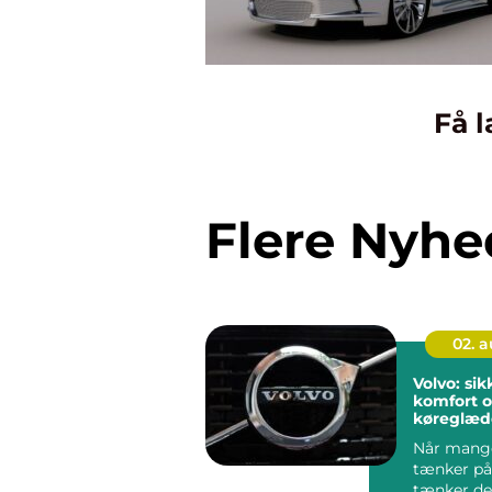
Få l
Flere Nyhe
02. 
Volvo: si
komfort 
køreglæde
hverdage
Når mange
tænker på
tænker de