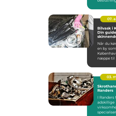
beslutnin
bilejer...
07. 
Bilvask i
Din guide 
skinnende
Når du kør
en by so
København
næppe til 
03. 
Skrothan
Randers
I Randers 
adskillige
virksomhe
specialiser