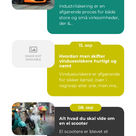
Industrilakering er en
afgørende proces for både
store og små virksomheder,
der &...
15. sep
Hvordan man skifter
vinduesviskere hurtigt og
nemt
Vinduesviskere er afgørende
for sikker kørsel, især i
regnvejr eller sne, men ma...
08. sep
Alt hvad du skal vide om
en el scooter
El scootere er blevet et