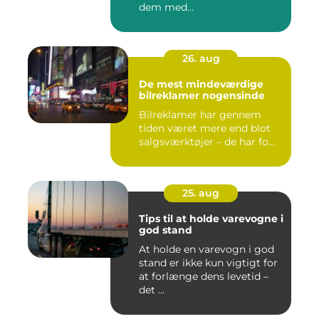
dem med...
26. aug
De mest mindeværdige
bilreklamer nogensinde
Bilreklamer har gennem
tiden været mere end blot
salgsværktøjer – de har fo...
25. aug
Tips til at holde varevogne i
god stand
At holde en varevogn i god
stand er ikke kun vigtigt for
at forlænge dens levetid –
det ...