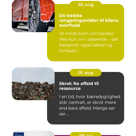
20. aug
De bedste
rengøringsmidler til bilens
overflade
At holde bilen ren handler
ikke kun om udseende – det
beskytter også lakken og
forl&aeli...
01. aug
Skrot: fra affald til
ressource
I en tid, hvor bæredygtighed
står centralt, er skrot mere
end bare affald. Mange ser
skr...
09. jul