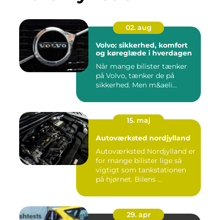
02. aug
Volvo: sikkerhed, komfort
og køreglæde i hverdagen
Når mange bilister tænker
på Volvo, tænker de på
sikkerhed. Men m&aeli...
15. maj
Autoværksted nordjylland
Autoværksted Nordjylland er
for mange bilister lige så
vigtigt som tankstationen
på hjørnet. Bilens ...
29. apr