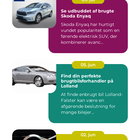
Se udbuddet af brugte
Skoda Enyaq
Skoda Enyaq har hurtigt
vundet popularitet som en
førende elektrisk SUV, der
kombinerer avanc...
05. jun
Find din perfekte
brugtbilsforhandler på
Lolland
At finde enbrugt bil Lolland-
Falster kan være en
afgørende beslutning for
mange bilejer...
02. jun