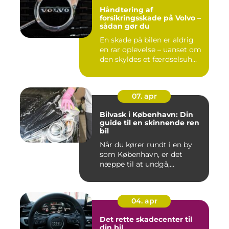
Håndtering af
forsikringsskade på Volvo –
sådan gør du
En skade på bilen er aldrig
en rar oplevelse – uanset om
den skyldes et færdselsuh...
07. apr
Bilvask i København: Din
guide til en skinnende ren
bil
Når du kører rundt i en by
som København, er det
næppe til at undgå,...
04. apr
Det rette skadecenter til
din bil