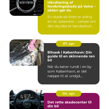
Håndtering af
forsikringsskade på Volvo –
sådan gør du
En skade på bilen er aldrig
en rar oplevelse – uanset om
den skyldes et færdselsuh...
07. apr
Bilvask i København: Din
guide til en skinnende ren
bil
Når du kører rundt i en by
som København, er det
næppe til at undgå,...
04. apr
Det rette skadecenter til
din bil