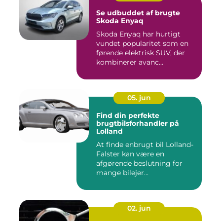
Se udbuddet af brugte
Skoda Enyaq
Skoda Enyaq har hurtigt
vundet popularitet som en
førende elektrisk SUV, der
kombinerer avanc...
05. jun
Find din perfekte
brugtbilsforhandler på
Lolland
At finde enbrugt bil Lolland-
Falster kan være en
afgørende beslutning for
mange bilejer...
02. jun