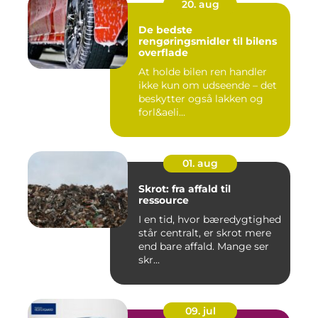
20. aug
De bedste
rengøringsmidler til bilens
overflade
At holde bilen ren handler
ikke kun om udseende – det
beskytter også lakken og
forl&aeli...
01. aug
Skrot: fra affald til
ressource
I en tid, hvor bæredygtighed
står centralt, er skrot mere
end bare affald. Mange ser
skr...
09. jul