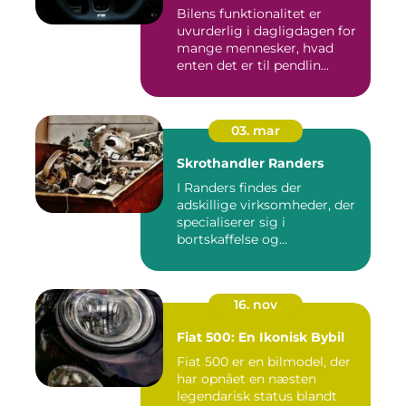
Bilens funktionalitet er
uvurderlig i dagligdagen for
mange mennesker, hvad
enten det er til pendlin...
03. mar
Skrothandler Randers
I Randers findes der
adskillige virksomheder, der
specialiserer sig i
bortskaffelse og
genanvendelse...
16. nov
Fiat 500: En Ikonisk Bybil
Fiat 500 er en bilmodel, der
har opnået en næsten
legendarisk status blandt