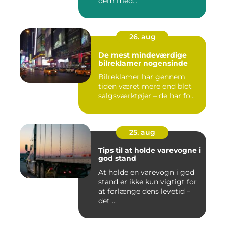
dem med...
26. aug
De mest mindeværdige
bilreklamer nogensinde
Bilreklamer har gennem
tiden været mere end blot
salgsværktøjer – de har fo...
25. aug
Tips til at holde varevogne i
god stand
At holde en varevogn i god
stand er ikke kun vigtigt for
at forlænge dens levetid –
det ...