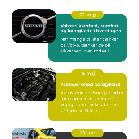
02. aug
Volvo: sikkerhed, komfort
og køreglæde i hverdagen
Når mange bilister tænker
på Volvo, tænker de på
sikkerhed. Men m&aeli...
15. maj
Autoværksted nordjylland
Autoværksted Nordjylland er
for mange bilister lige så
vigtigt som tankstationen
på hjørnet. Bilens ...
29. apr