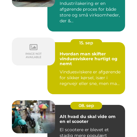
Industrilakering er en
afgørende proces for både
store og små virksomheder,
der &...
15. sep
Hvordan man skifter
vinduesviskere hurtigt og
nemt
Vinduesviskere er afgørende
for sikker kørsel, især i
regnvejr eller sne, men ma...
08. sep
Alt hvad du skal vide om
en el scooter
El scootere er blevet et
stadig mere populært