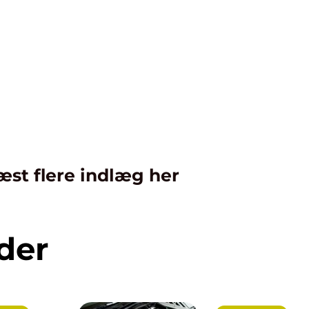
æst flere indlæg her
der