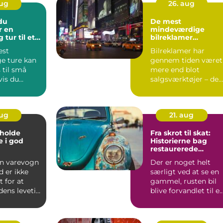
aug
26. aug
du
De mest
r en
mindeværdige
 tur til et
bilreklamer
nogensinde
est
Bilreklamer har
ge ture kan
gennem tiden været
 til små
mere end blot
vis du
salgsværktøjer – de
ig dem
har fo...
aug
21. aug
t holde
Fra skrot til skat:
 i god
Historierne bag
restaurerede
klassikere
en varevogn
Der er noget helt
d er ikke
særligt ved at se en
t for at
gammel, rusten bil
dens levetid
blive forvandlet til e
funklende kl...