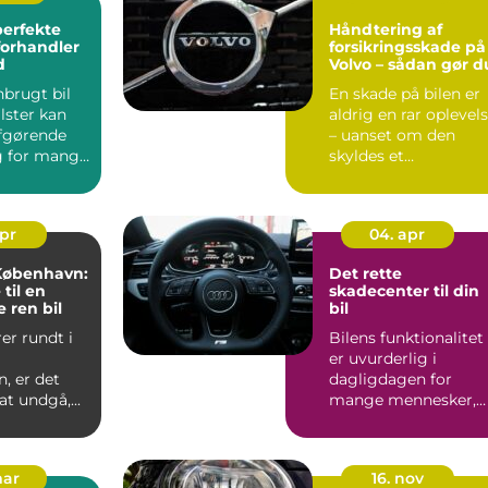
perfekte
Håndtering af
forhandler
forsikringsskade på
d
Volvo – sådan gør d
nbrugt bil
En skade på bilen er
lster kan
aldrig en rar oplevel
fgørende
– uanset om den
g for mange
skyldes et
færdselsuh...
apr
04. apr
 København:
Det rette
til en
skadecenter til din
 ren bil
bil
er rundt i
Bilens funktionalitet
m
er uvurderlig i
, er det
dagligdagen for
at undgå,...
mange mennesker,
hvad enten det er til
pendlin...
mar
16. nov