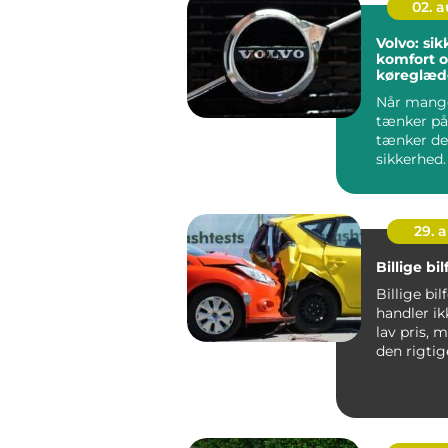
02. 
Volvo: si
komfort 
køreglæde
hverdage
Når mange
tænker på
tænker de
sikkerhed
m&aeli...
29. 
Billige bi
Billige bil
handler i
lav pris, 
den rigti
til pengene.