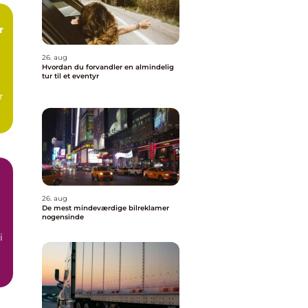
r
26. aug
Hvordan du forvandler en almindelig
tur til et eventyr
r
26. aug
De mest mindeværdige bilreklamer
nogensinde
i