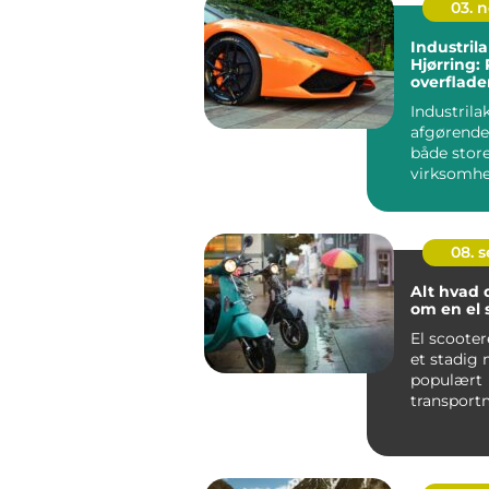
03. 
Industrila
Hjørring:
overflade
Industrila
afgørende
både stor
virksomhed
08. 
Alt hvad 
om en el 
El scooter
et stadig
populært
transportm
byerne, t
dere...