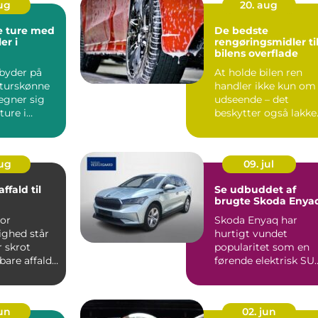
aug
20. aug
e ture med
De bedste
er i
rengøringsmidler ti
bilens overflade
byder på
At holde bilen ren
turskønne
handler ikke kun om
 egner sig
udseende – det
 ture i
beskytter også lakke
r...
og forl&aeli...
aug
09. jul
affald til
Se udbuddet af
brugte Skoda Enya
vor
Skoda Enyaq har
ghed står
hurtigt vundet
r skrot
popularitet som en
are affald.
førende elektrisk SU
skr...
der kombinerer
avanc...
jun
02. jun