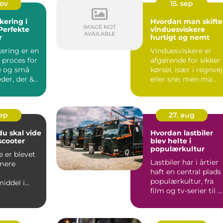
nov
15. sep
kering i
Hvordan man skifte
 Perfekte
vinduesviskere
r
hurtigt og nemt
kering er en
Vinduesviskere er
 proces for
afgørende for sikker
e og små
kørsel, især i regnvej
er, der &...
eller sne, men ma...
sep
27. aug
du skal vide
Hvordan lastbiler
scooter
blev helte i
populærkultur
e er blevet
Lastbiler har i årtier
 mere
haft en central plads 
populærkultur, fra
iddel i
film og tv-serier til ...
akket være