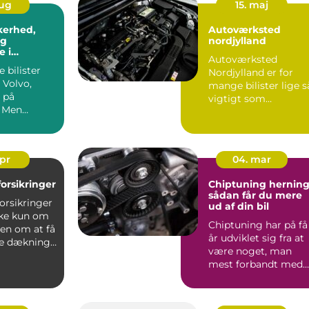
aug
15. maj
kkerhed,
Autoværksted
og
nordjylland
 i
Autoværksted
n
 bilister
Nordjylland er for
 Volvo,
mange bilister lige s
 på
vigtigt som
. Men
tankstationen på
hjørnet. Bilens ...
apr
04. mar
lforsikringer
Chiptuning hernin
sådan får du mere
forsikringer
ud af din bil
kke kun om
Chiptuning har på få
men om at få
år udviklet sig fra at
ge dækning
være noget, man
 ...
mest forbandt med
banebiler, til at være.