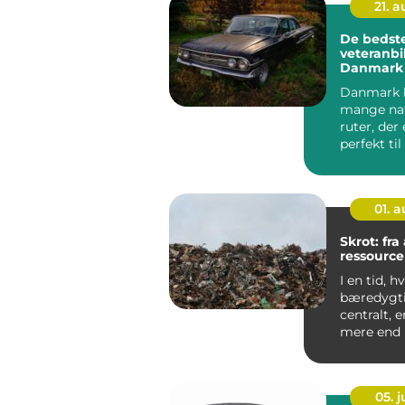
21. 
De bedst
veteranbil
Danmark
Danmark 
mange na
ruter, der
perfekt til
veteranbile
01. 
Skrot: fra 
ressource
I en tid, h
bæredygti
centralt, e
mere end b
Mange ser 
05. 