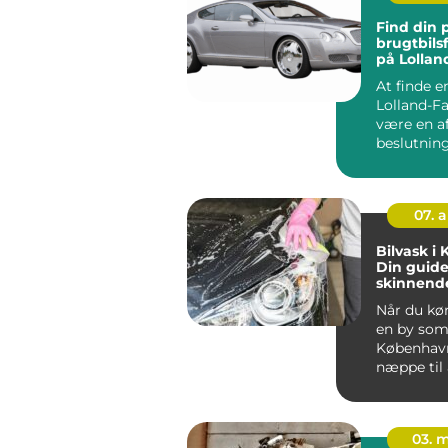
Find din 
brugtbils
på Lollan
At finde e
Lolland-Fa
være en a
beslutnin
bilejer...
07. 
Bilvask i
Din guide 
skinnende
Når du kør
en by so
København
næppe til 
03. 