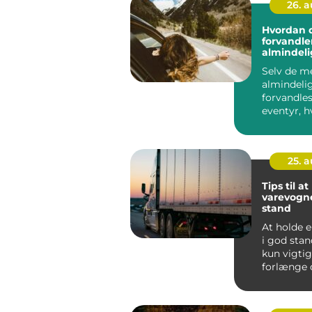
26. 
Hvordan 
forvandle
almindelig
eventyr
Selv de m
almindeli
forvandles
eventyr, h
nærmer d
med...
25. 
Tips til a
varevogne
stand
At holde 
i god stan
kun vigtig
forlænge 
– det ...