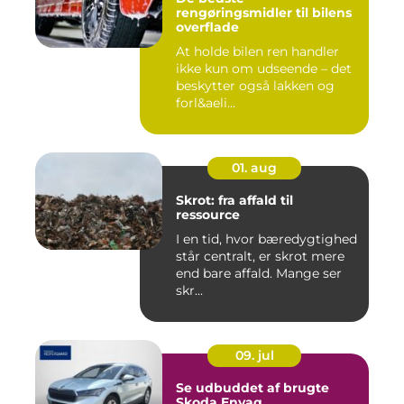
rengøringsmidler til bilens
overflade
At holde bilen ren handler
ikke kun om udseende – det
beskytter også lakken og
forl&aeli...
01. aug
Skrot: fra affald til
ressource
I en tid, hvor bæredygtighed
står centralt, er skrot mere
end bare affald. Mange ser
skr...
09. jul
Se udbuddet af brugte
Skoda Enyaq