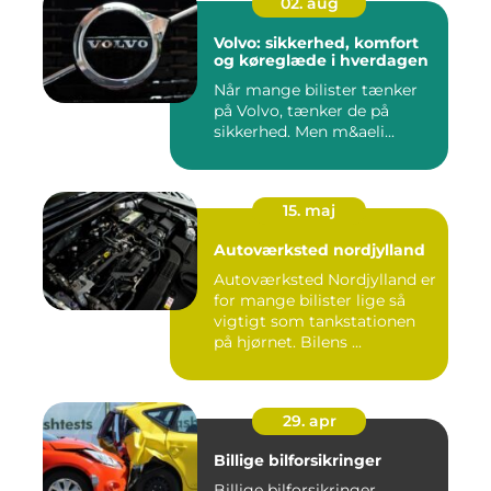
02. aug
Volvo: sikkerhed, komfort
og køreglæde i hverdagen
Når mange bilister tænker
på Volvo, tænker de på
sikkerhed. Men m&aeli...
15. maj
Autoværksted nordjylland
Autoværksted Nordjylland er
for mange bilister lige så
vigtigt som tankstationen
på hjørnet. Bilens ...
29. apr
Billige bilforsikringer
Billige bilforsikringer