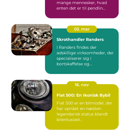
mange mennesker, hvad
enten det er til pendlin...
03. mar
Skrothandler Randers
I Randers findes der
adskillige virksomheder, der
specialiserer sig i
bortskaffelse og
genanvendelse...
16. nov
Fiat 500: En Ikonisk Bybil
Fiat 500 er en bilmodel, der
har opnået en næsten
legendarisk status blandt
bilentusiast...