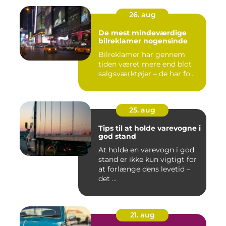
26. aug
De mest mindeværdige
bilreklamer nogensinde
Bilreklamer har gennem
tiden været mere end blot
salgsværktøjer – de har fo...
25. aug
Tips til at holde varevogne i
god stand
At holde en varevogn i god
stand er ikke kun vigtigt for
at forlænge dens levetid –
det ...
21. aug