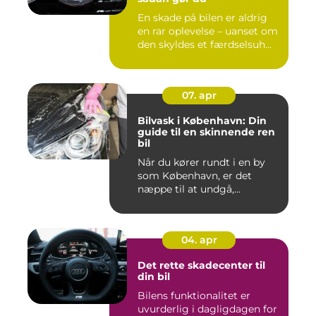
En skade på bilen er aldrig
en rar oplevelse – uanset om
den skyldes et færdselsuh...
07. apr
Bilvask i København: Din
guide til en skinnende ren
bil
Når du kører rundt i en by
som København, er det
næppe til at undgå,...
04. apr
Det rette skadecenter til
din bil
Bilens funktionalitet er
uvurderlig i dagligdagen for