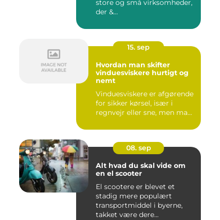
store og små virksomheder,
der &...
15. sep
Hvordan man skifter
vinduesviskere hurtigt og
nemt
Vinduesviskere er afgørende
for sikker kørsel, især i
regnvejr eller sne, men ma...
08. sep
Alt hvad du skal vide om
en el scooter
El scootere er blevet et
stadig mere populært
transportmiddel i byerne,
takket være dere...