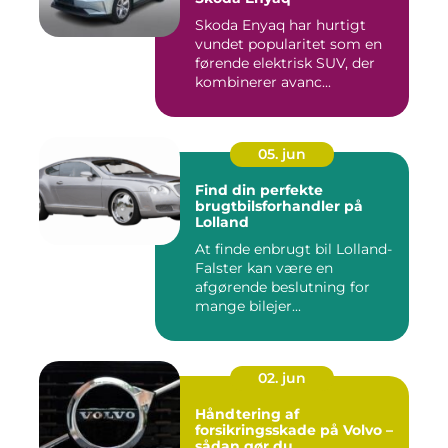
Skoda Enyaq har hurtigt
vundet popularitet som en
førende elektrisk SUV, der
kombinerer avanc...
05. jun
Find din perfekte
brugtbilsforhandler på
Lolland
At finde enbrugt bil Lolland-
Falster kan være en
afgørende beslutning for
mange bilejer...
02. jun
Håndtering af
forsikringsskade på Volvo –
sådan gør du