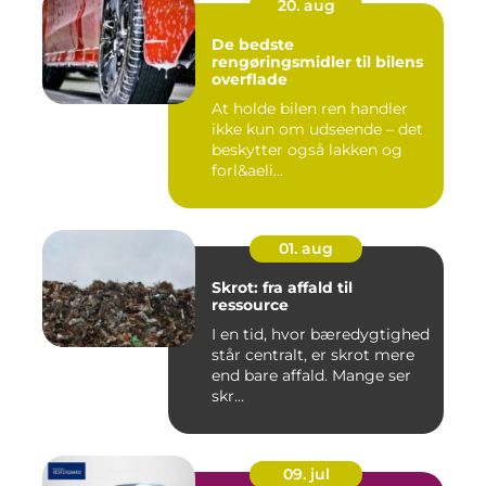
20. aug
De bedste
rengøringsmidler til bilens
overflade
At holde bilen ren handler
ikke kun om udseende – det
beskytter også lakken og
forl&aeli...
01. aug
Skrot: fra affald til
ressource
I en tid, hvor bæredygtighed
står centralt, er skrot mere
end bare affald. Mange ser
skr...
09. jul