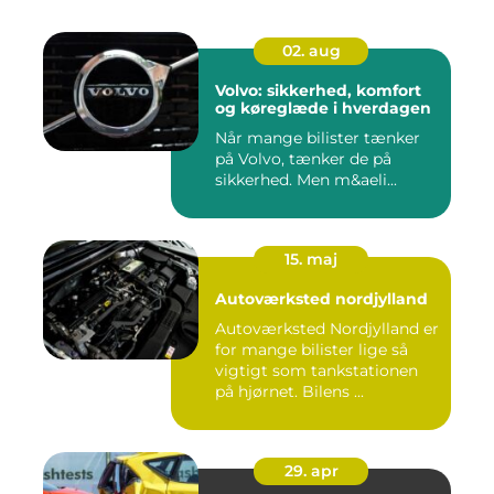
02. aug
Volvo: sikkerhed, komfort
og køreglæde i hverdagen
Når mange bilister tænker
på Volvo, tænker de på
sikkerhed. Men m&aeli...
15. maj
Autoværksted nordjylland
Autoværksted Nordjylland er
for mange bilister lige så
vigtigt som tankstationen
på hjørnet. Bilens ...
29. apr