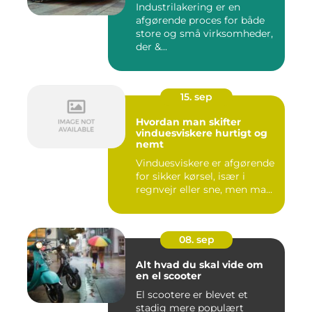
Industrilakering er en
afgørende proces for både
store og små virksomheder,
der &...
15. sep
Hvordan man skifter
vinduesviskere hurtigt og
nemt
Vinduesviskere er afgørende
for sikker kørsel, især i
regnvejr eller sne, men ma...
08. sep
Alt hvad du skal vide om
en el scooter
El scootere er blevet et
stadig mere populært