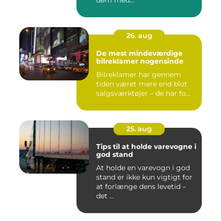
dem med...
26. aug
De mest mindeværdige
bilreklamer nogensinde
Bilreklamer har gennem
tiden været mere end blot
salgsværktøjer – de har fo...
25. aug
Tips til at holde varevogne i
god stand
At holde en varevogn i god
stand er ikke kun vigtigt for
at forlænge dens levetid –
det ...