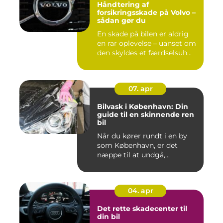
Håndtering af
forsikringsskade på Volvo –
sådan gør du
En skade på bilen er aldrig
en rar oplevelse – uanset om
den skyldes et færdselsuh...
07. apr
Bilvask i København: Din
guide til en skinnende ren
bil
Når du kører rundt i en by
som København, er det
næppe til at undgå,...
04. apr
Det rette skadecenter til
din bil