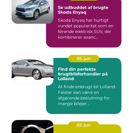
Se udbuddet af brugte
Skoda Enyaq
Skoda Enyaq har hurtigt
vundet popularitet som en
førende elektrisk SUV, der
kombinerer avanc...
05. jun
Find din perfekte
brugtbilsforhandler på
Lolland
At finde enbrugt bil Lolland-
Falster kan være en
afgørende beslutning for
mange bilejer...
02. jun