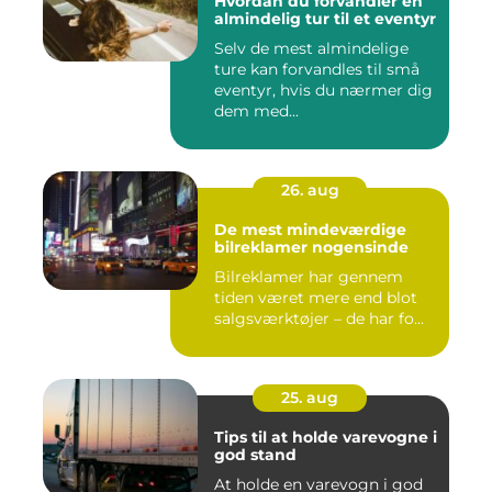
Hvordan du forvandler en
almindelig tur til et eventyr
Selv de mest almindelige
ture kan forvandles til små
eventyr, hvis du nærmer dig
dem med...
26. aug
De mest mindeværdige
bilreklamer nogensinde
Bilreklamer har gennem
tiden været mere end blot
salgsværktøjer – de har fo...
25. aug
Tips til at holde varevogne i
god stand
At holde en varevogn i god