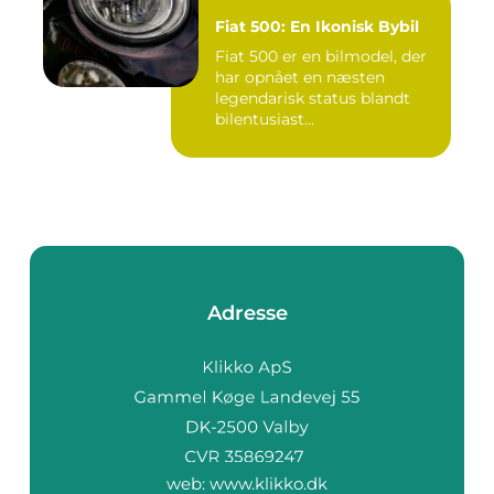
Fiat 500: En Ikonisk Bybil
Fiat 500 er en bilmodel, der
har opnået en næsten
legendarisk status blandt
bilentusiast...
Adresse
web:
www.klikko.dk