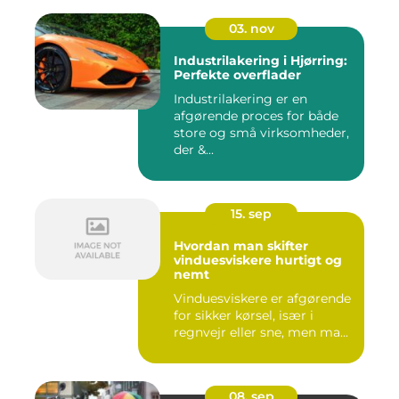
03. nov
Industrilakering i Hjørring:
Perfekte overflader
Industrilakering er en
afgørende proces for både
store og små virksomheder,
der &...
15. sep
Hvordan man skifter
vinduesviskere hurtigt og
nemt
Vinduesviskere er afgørende
for sikker kørsel, især i
regnvejr eller sne, men ma...
08. sep