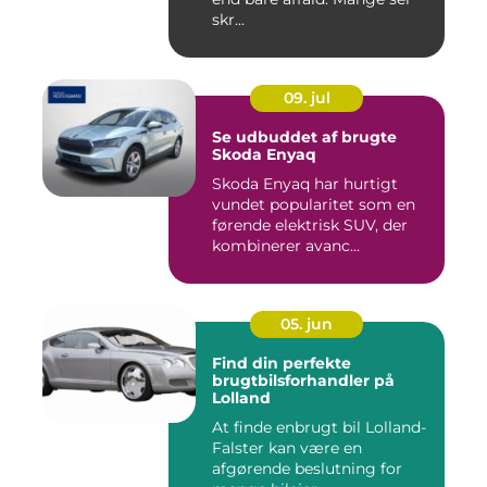
skr...
09. jul
Se udbuddet af brugte
Skoda Enyaq
Skoda Enyaq har hurtigt
vundet popularitet som en
førende elektrisk SUV, der
kombinerer avanc...
05. jun
Find din perfekte
brugtbilsforhandler på
Lolland
At finde enbrugt bil Lolland-
Falster kan være en
afgørende beslutning for