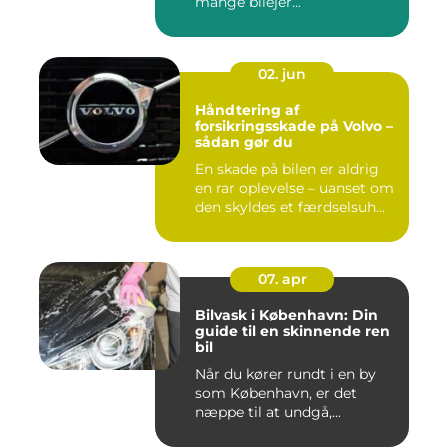
mange bilejer...
02. jun
Håndtering af
forsikringsskade på Volvo –
sådan gør du
En skade på bilen er aldrig
en rar oplevelse – uanset om
den skyldes et færdselsuh...
07. apr
Bilvask i København: Din
guide til en skinnende ren
bil
Når du kører rundt i en by
som København, er det
næppe til at undgå,...