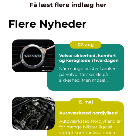
Få læst flere indlæg her
Flere Nyheder
02. aug
Volvo: sikkerhed, komfort
og køreglæde i hverdagen
Når mange bilister tænker
på Volvo, tænker de på
sikkerhed. Men m&aeli...
15. maj
Autoværksted nordjylland
Autoværksted Nordjylland er
for mange bilister lige så
vigtigt som tankstationen