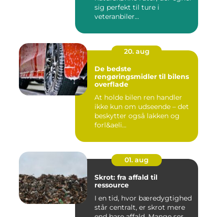
sig perfekt til ture i
veteranbiler...
20. aug
De bedste
rengøringsmidler til bilens
overflade
At holde bilen ren handler
ikke kun om udseende – det
beskytter også lakken og
forl&aeli...
01. aug
Skrot: fra affald til
ressource
I en tid, hvor bæredygtighed
står centralt, er skrot mere
end bare affald. Mange ser