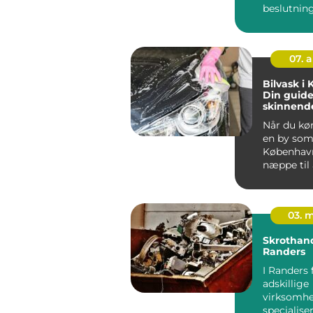
beslutnin
bilejer...
07. 
Bilvask i
Din guide 
skinnende
Når du kør
en by so
København
næppe til 
03. 
Skrothan
Randers
I Randers 
adskillige
virksomhe
specialiser