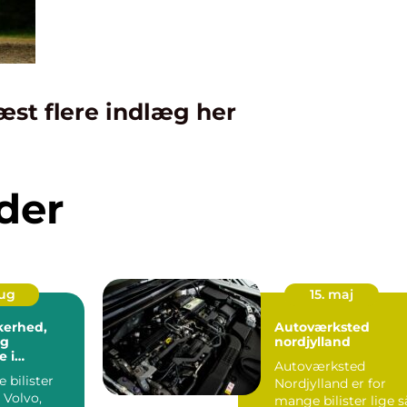
æst flere indlæg her
der
aug
15. maj
kkerhed,
Autoværksted
og
nordjylland
 i
Autoværksted
n
 bilister
Nordjylland er for
 Volvo,
mange bilister lige s