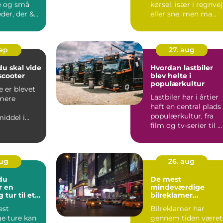
e og små
kørsel, især i regnvej
er, der &...
eller sne, men ma...
sep
27. aug
du skal vide
Hvordan lastbiler
scooter
blev helte i
populærkultur
e er blevet
Lastbiler har i årtier
 mere
haft en central plads 
populærkultur, fra
iddel i
film og tv-serier til ...
akket være
aug
26. aug
du
De mest
r en
mindeværdige
 tur til et
bilreklamer
nogensinde
est
Bilreklamer har
ge ture kan
gennem tiden været