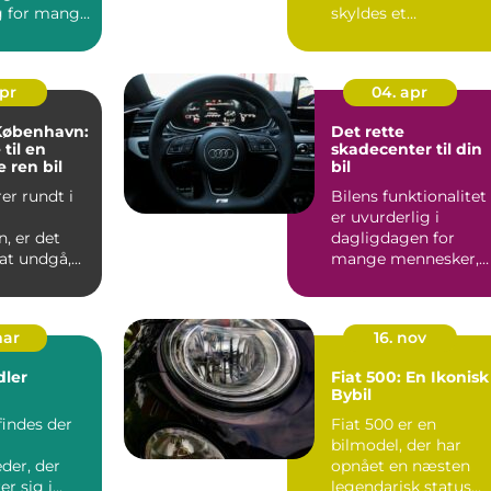
g for mange
skyldes et
færdselsuh...
apr
04. apr
 København:
Det rette
til en
skadecenter til din
 ren bil
bil
er rundt i
Bilens funktionalitet
m
er uvurderlig i
, er det
dagligdagen for
at undgå,...
mange mennesker,
hvad enten det er til
pendlin...
mar
16. nov
dler
Fiat 500: En Ikonisk
Bybil
findes der
Fiat 500 er en
bilmodel, der har
der, der
opnået en næsten
er sig i
legendarisk status