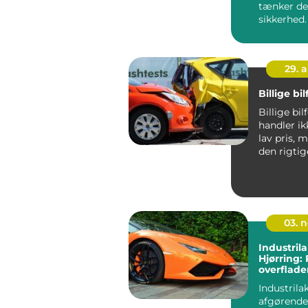
tænker de
sikkerhed
m&aeli...
29. 
Billige bi
Billige bil
handler i
lav pris, 
den rigti
til pengene.
03. 
Industrila
Hjørring:
overflade
Industrila
afgørende