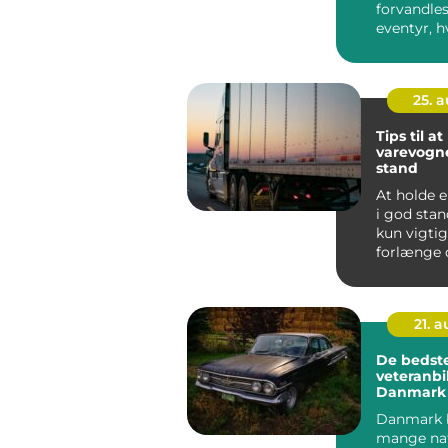
forvandles
eventyr, h
nærmer d
med...
25. 
Tips til a
varevogne
stand
At holde 
i god stan
kun vigtig
forlænge 
– det ...
21. 
De bedst
veteranbil
Danmark
Danmark 
mange na