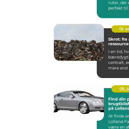
ruter, der
perfekt til
veteranbile
01. 
Skrot: fra 
ressource
I en tid, h
bæredygti
centralt, e
mere end b
Mange ser 
05. 
Find din 
brugtbils
på Lollan
At finde e
Lolland-Fa
være en a