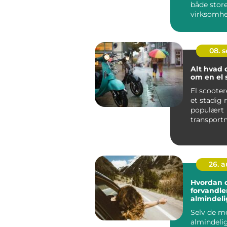
både stor
virksomhed
08. 
Alt hvad 
om en el 
El scooter
et stadig
populært
transportm
byerne, t
dere...
26. 
Hvordan 
forvandle
almindelig
eventyr
Selv de m
almindeli