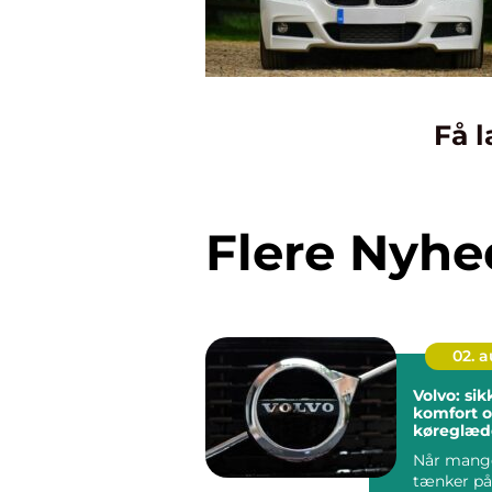
Få l
Flere Nyhe
02. 
Volvo: si
komfort 
køreglæde
hverdage
Når mange
tænker på