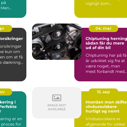
 på
vigtigt som
. Men
tankstationen på
hjørnet. Bilens ...
apr
04. mar
lforsikringer
Chiptuning hernin
sådan får du mere
forsikringer
ud af din bil
kke kun om
Chiptuning har på få
men om at få
år udviklet sig fra at
ge dækning
være noget, man
 ...
mest forbandt med
banebiler, til at være.
nov
15. sep
kering i
Hvordan man skifte
 Perfekte
vinduesviskere
r
hurtigt og nemt
kering er en
Vinduesviskere er
 proces for
afgørende for sikker