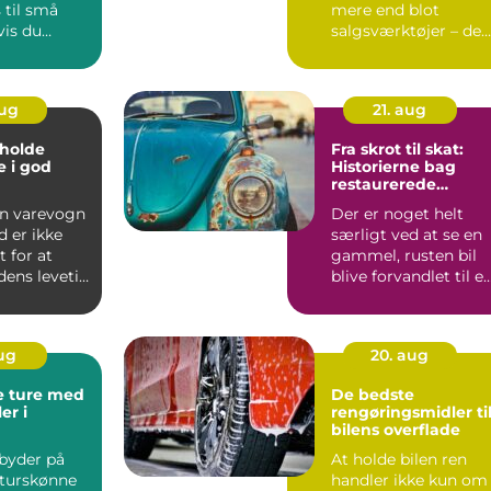
 til små
mere end blot
vis du
salgsværktøjer – de
ig dem
har fo...
aug
21. aug
t holde
Fra skrot til skat:
 i god
Historierne bag
restaurerede
klassikere
en varevogn
Der er noget helt
d er ikke
særligt ved at se en
t for at
gammel, rusten bil
dens levetid
blive forvandlet til e
funklende kl...
aug
20. aug
e ture med
De bedste
er i
rengøringsmidler ti
bilens overflade
byder på
At holde bilen ren
turskønne
handler ikke kun om