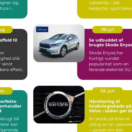
 egner sig
udseende – det
 ture i
beskytter også lakke
r...
og forl&aeli...
aug
09. jul
affald til
Se udbuddet af
brugte Skoda Enya
vor
Skoda Enyaq har
ghed står
hurtigt vundet
r skrot
popularitet som en
are affald.
førende elektrisk SU
skr...
der kombinerer
avanc...
jun
02. jun
perfekte
Håndtering af
forhandler
forsikringsskade på
d
Volvo – sådan gør d
nbrugt bil
En skade på bilen er
lster kan
aldrig en rar oplevel
fgørende
– uanset om den