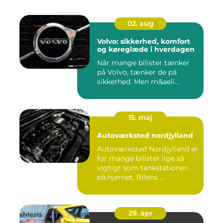
02. aug
Volvo: sikkerhed, komfort
og køreglæde i hverdagen
Når mange bilister tænker
på Volvo, tænker de på
sikkerhed. Men m&aeli...
15. maj
Autoværksted nordjylland
Autoværksted Nordjylland er
for mange bilister lige så
vigtigt som tankstationen
på hjørnet. Bilens ...
29. apr