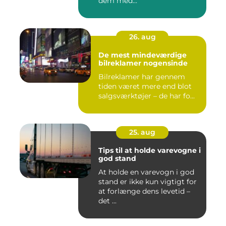
dem med...
26. aug
De mest mindeværdige
bilreklamer nogensinde
Bilreklamer har gennem
tiden været mere end blot
salgsværktøjer – de har fo...
25. aug
Tips til at holde varevogne i
god stand
At holde en varevogn i god
stand er ikke kun vigtigt for
at forlænge dens levetid –
det ...