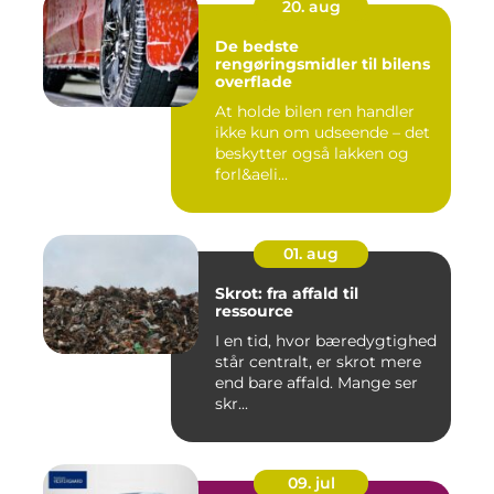
20. aug
De bedste
rengøringsmidler til bilens
overflade
At holde bilen ren handler
ikke kun om udseende – det
beskytter også lakken og
forl&aeli...
01. aug
Skrot: fra affald til
ressource
I en tid, hvor bæredygtighed
står centralt, er skrot mere
end bare affald. Mange ser
skr...
09. jul