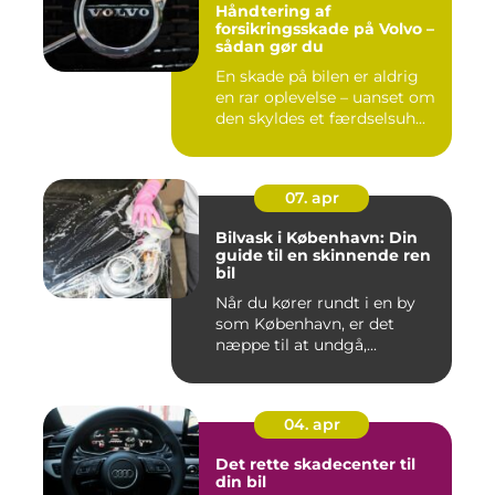
Håndtering af
forsikringsskade på Volvo –
sådan gør du
En skade på bilen er aldrig
en rar oplevelse – uanset om
den skyldes et færdselsuh...
07. apr
Bilvask i København: Din
guide til en skinnende ren
bil
Når du kører rundt i en by
som København, er det
næppe til at undgå,...
04. apr
Det rette skadecenter til
din bil