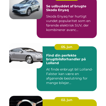
Se udbuddet af brugte
Skoda Enyaq
Skoda Enyaq har hurtigt
vundet popularitet som en
førende elektrisk SUV, der
kombinerer avanc...
05. jun
Find din perfekte
brugtbilsforhandler på
Lolland
At finde enbrugt bil Lolland-
Falster kan være en
afgørende beslutning for
mange bilejer...
02. jun