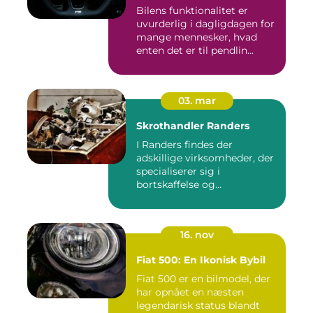
Bilens funktionalitet er
uvurderlig i dagligdagen for
mange mennesker, hvad
enten det er til pendlin...
03. mar
Skrothandler Randers
I Randers findes der
adskillige virksomheder, der
specialiserer sig i
bortskaffelse og
genanvendelse...
16. nov
Fiat 500: En Ikonisk Bybil
Fiat 500 er en bilmodel, der
har opnået en næsten
legendarisk status blandt