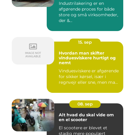
Industrilakering er en
afgørende proces for både
store og små virksomheder,
der &...
15. sep
Hvordan man skifter
vinduesviskere hurtigt og
nemt
Vinduesviskere er afgørende
for sikker kørsel, især i
regnvejr eller sne, men ma...
08. sep
Alt hvad du skal vide om
en el scooter
El scootere er blevet et
stadig mere populært