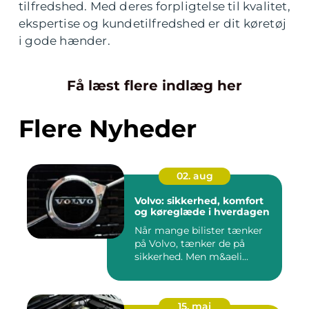
tilfredshed. Med deres forpligtelse til kvalitet,
ekspertise og kundetilfredshed er dit køretøj
i gode hænder.
Få læst flere indlæg her
Flere Nyheder
02. aug
Volvo: sikkerhed, komfort
og køreglæde i hverdagen
Når mange bilister tænker
på Volvo, tænker de på
sikkerhed. Men m&aeli...
15. maj