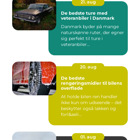
21. aug
De bedste ture med
veteranbiler i Danmark
Danmark byder på mange
naturskønne ruter, der egner
sig perfekt til ture i
veteranbiler...
20. aug
De bedste
rengøringsmidler til bilens
overflade
At holde bilen ren handler
ikke kun om udseende – det
beskytter også lakken og
forl&aeli...
01. aug