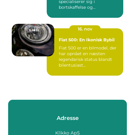
specialiserer sig i
bortskaffelse og
genanvendelse...
16. nov
Fiat 500: En Ikonisk Bybil
Fiat 500 er en bilmodel, der
har opnået en næsten
legendarisk status blandt
bilentusiast...
Adresse