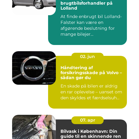
brugtbilsforhandler på
Lolland
At finde enbrugt bil Lolland-
Falster kan være en
afgørende beslutning for
mange bilejer...
02. jun
Håndtering af
forsikringsskade på Volvo –
sådan gør du
En skade på bilen er aldrig
en rar oplevelse – uanset om
den skyldes et færdselsuh...
07. apr
Bilvask i København: Din
guide til en skinnende ren