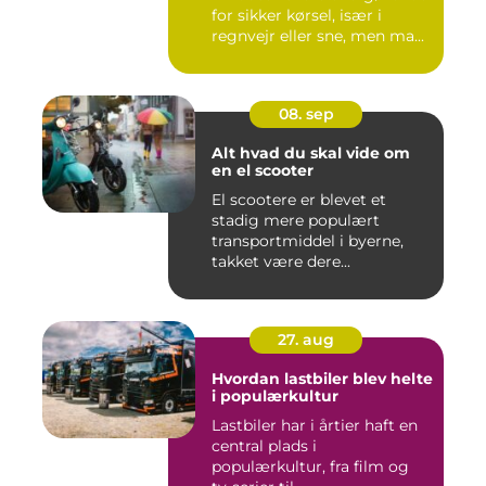
for sikker kørsel, især i
regnvejr eller sne, men ma...
08. sep
Alt hvad du skal vide om
en el scooter
El scootere er blevet et
stadig mere populært
transportmiddel i byerne,
takket være dere...
27. aug
Hvordan lastbiler blev helte
i populærkultur
Lastbiler har i årtier haft en
central plads i
populærkultur, fra film og