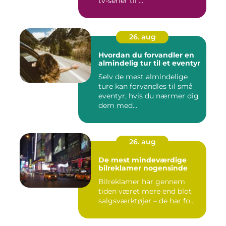
tv-serier til ...
26. aug
Hvordan du forvandler en
almindelig tur til et eventyr
Selv de mest almindelige
ture kan forvandles til små
eventyr, hvis du nærmer dig
dem med...
26. aug
De mest mindeværdige
bilreklamer nogensinde
Bilreklamer har gennem
tiden været mere end blot
salgsværktøjer – de har fo...