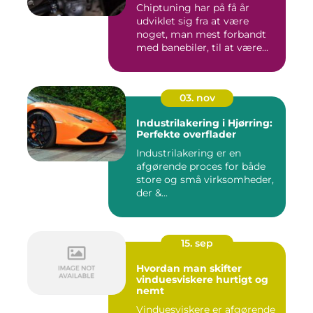
Chiptuning har på få år
udviklet sig fra at være
noget, man mest forbandt
med banebiler, til at være...
03. nov
Industrilakering i Hjørring:
Perfekte overflader
Industrilakering er en
afgørende proces for både
store og små virksomheder,
der &...
15. sep
Hvordan man skifter
vinduesviskere hurtigt og
nemt
Vinduesviskere er afgørende