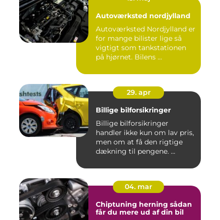
Autoværksted nordjylland
Autoværksted Nordjylland er
for mange bilister lige så
vigtigt som tankstationen
på hjørnet. Bilens ...
29. apr
Billige bilforsikringer
Billige bilforsikringer
handler ikke kun om lav pris,
men om at få den rigtige
dækning til pengene. ...
04. mar
Chiptuning herning sådan
får du mere ud af din bil