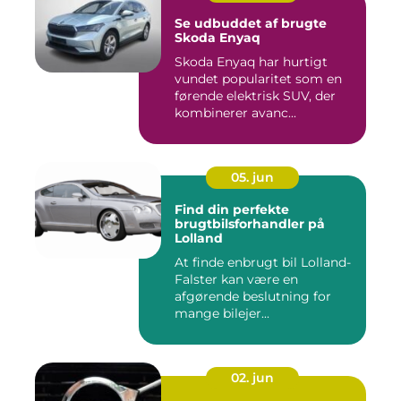
Se udbuddet af brugte
Skoda Enyaq
Skoda Enyaq har hurtigt
vundet popularitet som en
førende elektrisk SUV, der
kombinerer avanc...
05. jun
Find din perfekte
brugtbilsforhandler på
Lolland
At finde enbrugt bil Lolland-
Falster kan være en
afgørende beslutning for
mange bilejer...
02. jun