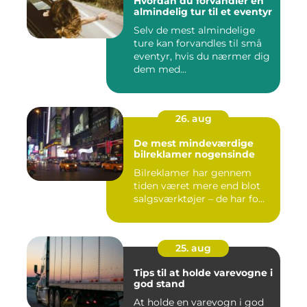
Hvordan du forvandler en
almindelig tur til et eventyr
Selv de mest almindelige
ture kan forvandles til små
eventyr, hvis du nærmer dig
dem med...
26. aug
De mest mindeværdige
bilreklamer nogensinde
Bilreklamer har gennem
tiden været mere end blot
salgsværktøjer – de har fo...
25. aug
Tips til at holde varevogne i
god stand
At holde en varevogn i god