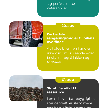
sig perfekt til ture i
veteranbiler...
20. aug
De bedste
rengøringsmidler til bilens
overflade
At holde bilen ren handler
ikke kun om udseende – det
beskytter også lakken og
forl&aeli...
01. aug
Skrot: fra affald til
ressource
I en tid, hvor bæredygtighed
står centralt, er skrot mere
end bare affald. Mange ser