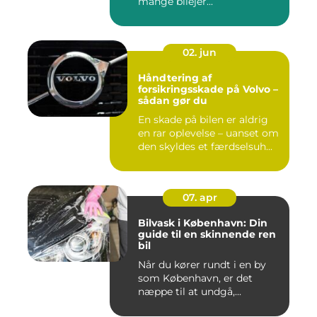
mange bilejer...
02. jun
Håndtering af
forsikringsskade på Volvo –
sådan gør du
En skade på bilen er aldrig
en rar oplevelse – uanset om
den skyldes et færdselsuh...
07. apr
Bilvask i København: Din
guide til en skinnende ren
bil
Når du kører rundt i en by
som København, er det
næppe til at undgå,...