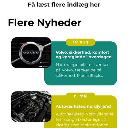
Få læst flere indlæg her
Flere Nyheder
02. aug
Volvo: sikkerhed, komfort
og køreglæde i hverdagen
Når mange bilister tænker
på Volvo, tænker de på
sikkerhed. Men m&aeli...
15. maj
Autoværksted nordjylland
Autoværksted Nordjylland er
for mange bilister lige så
vigtigt som tankstationen