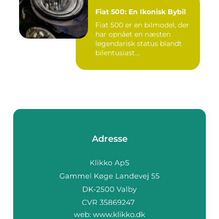
Fiat 500: En Ikonisk Bybil
Fiat 500 er en bilmodel, der
har opnået en næsten
legendarisk status blandt
bilentusiast...
Adresse
web:
www.klikko.dk