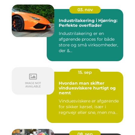
03. nov
Industrilakering i Hjørring:
Perfekte overflader
Industrilakering er en
afgørende proces for både
store og små virksomheder,
der &...
15. sep
Hvordan man skifter
vinduesviskere hurtigt og
nemt
Vinduesviskere er afgørende
for sikker kørsel, især i
regnvejr eller sne, men ma...
08. sep