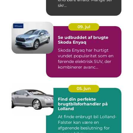
skr...
09. jul
Se udbuddet af brugte
Skoda Enyaq
Skoda Enyaq har hurtigt
vundet popularitet som en
førende elektrisk SUV, der
kombinerer avanc...
05. jun
Find din perfekte
brugtbilsforhandler på
Lolland
At finde enbrugt bil Lolland-
Falster kan være en
afgørende beslutning for