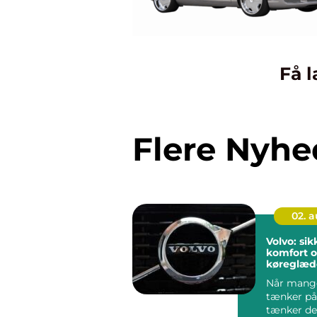
Få l
Flere Nyhe
02. 
Volvo: si
komfort 
køreglæde
hverdage
Når mange
tænker på
tænker de