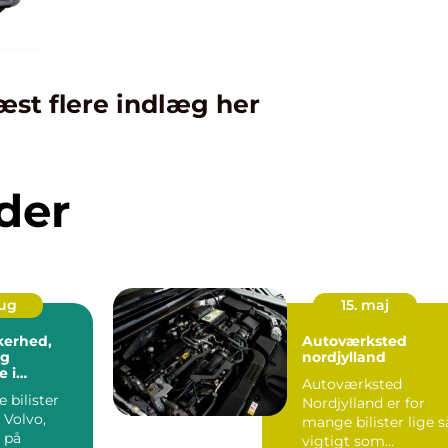
æst flere indlæg her
der
aug
15. maj
kkerhed,
Autoværksted
og
nordjylland
 i
Autoværksted
n
 bilister
Nordjylland er for
 Volvo,
mange bilister lige s
 på
vigtigt som