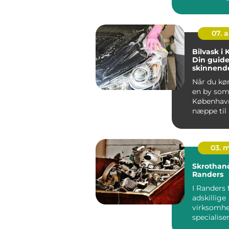
bilejer...
07. 
Bilvask i
Din guide 
skinnende
Når du kør
en by so
København
næppe til 
03. 
Skrothan
Randers
I Randers 
adskillige
virksomhe
specialiser
bortskaffe