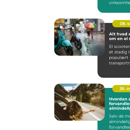
virksomhed
08. 
Alt hvad 
om en el 
El scooter
et stadig
populært
transportm
byerne, t
dere...
26. 
Hvordan 
forvandle
almindelig
eventyr
Selv de m
almindeli
forvandles