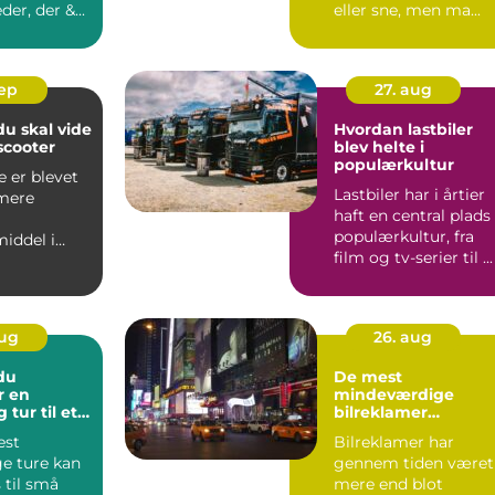
er, der &...
eller sne, men ma...
sep
27. aug
du skal vide
Hvordan lastbiler
scooter
blev helte i
populærkultur
e er blevet
Lastbiler har i årtier
 mere
haft en central plads 
populærkultur, fra
iddel i
film og tv-serier til ...
akket være
aug
26. aug
du
De mest
r en
mindeværdige
 tur til et
bilreklamer
nogensinde
est
Bilreklamer har
ge ture kan
gennem tiden været
 til små
mere end blot