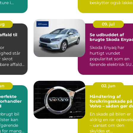
 ture i
beskytter også lakke
r...
og forl&aeli...
aug
09. jul
affald til
Se udbuddet af
brugte Skoda Enya
vor
Skoda Enyaq har
ghed står
hurtigt vundet
r skrot
popularitet som en
are affald.
førende elektrisk SU
skr...
der kombinerer
avanc...
jun
02. jun
perfekte
Håndtering af
forhandler
forsikringsskade på
d
Volvo – sådan gør d
nbrugt bil
En skade på bilen er
lster kan
aldrig en rar oplevel
fgørende
– uanset om den
g for mange
skyldes et