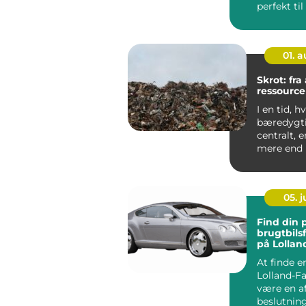
perfekt til
veteranbile
01. 
Skrot: fra 
ressource
I en tid, h
bæredygti
centralt, e
mere end b
Mange ser 
05. 
Find din 
brugtbils
på Lollan
At finde e
Lolland-Fa
være en a
beslutnin