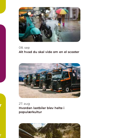
g
08. sep
Alt hvad du skal vide om en el scooter
..
27. aug
r
Hvordan lastbiler blev helte i
populærkultur
r