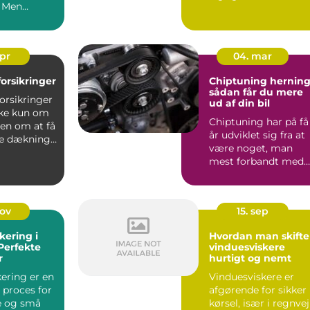
. Men
tankstationen på
hjørnet. Bilens ...
apr
04. mar
lforsikringer
Chiptuning hernin
sådan får du mere
forsikringer
ud af din bil
kke kun om
Chiptuning har på få
men om at få
år udviklet sig fra at
ge dækning
være noget, man
 ...
mest forbandt med
banebiler, til at være.
nov
15. sep
kering i
Hvordan man skifte
 Perfekte
vinduesviskere
r
hurtigt og nemt
kering er en
Vinduesviskere er
 proces for
afgørende for sikker
e og små
kørsel, især i regnvej