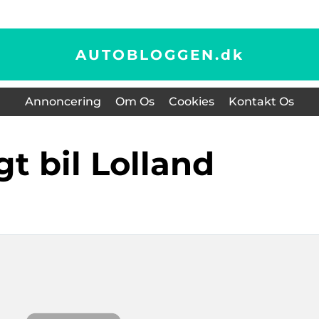
AUTOBLOGGEN.
dk
Annoncering
Om Os
Cookies
Kontakt Os
ugt bil Lolland