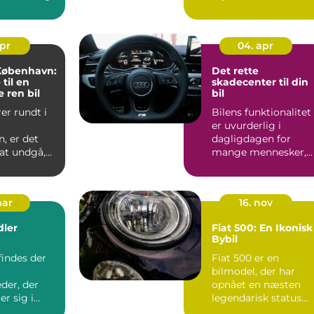
færdselsuh...
apr
04. apr
 København:
Det rette
til en
skadecenter til din
 ren bil
bil
er rundt i
Bilens funktionalitet
m
er uvurderlig i
, er det
dagligdagen for
at undgå,...
mange mennesker,
hvad enten det er til
pendlin...
mar
16. nov
dler
Fiat 500: En Ikonisk
Bybil
findes der
Fiat 500 er en
bilmodel, der har
der, der
opnået en næsten
er sig i
legendarisk status
lse og
blandt bilentusiast...