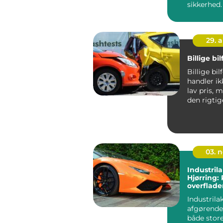
sikkerhed
m&aeli...
29. 
Billige bi
Billige bil
handler i
lav pris, 
den rigti
til pengene.
03. 
Industrila
Hjørring:
overflade
Industrila
afgørende
både stor