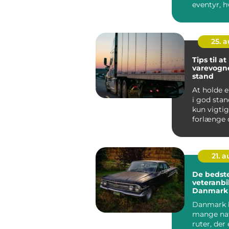
eventyr, h
nærmer d
med...
25. 
Tips til a
varevogne
stand
At holde 
i god stan
kun vigtig
forlænge 
– det ...
21. 
De bedst
veteranbil
Danmark
Danmark 
mange na
ruter, der