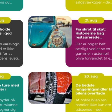
vis du
salgsværktøjer – de
ig dem
har fo...
aug
21. aug
t holde
Fra skrot til skat:
 i god
Historierne bag
restaurerede
klassikere
en varevogn
Der er noget helt
d er ikke
særligt ved at se en
t for at
gammel, rusten bil
dens levetid
blive forvandlet til e
funklende kl...
aug
20. aug
e ture med
De bedste
er i
rengøringsmidler ti
bilens overflade
byder på
At holde bilen ren
turskønne
handler ikke kun om
 egner sig
udseende – det