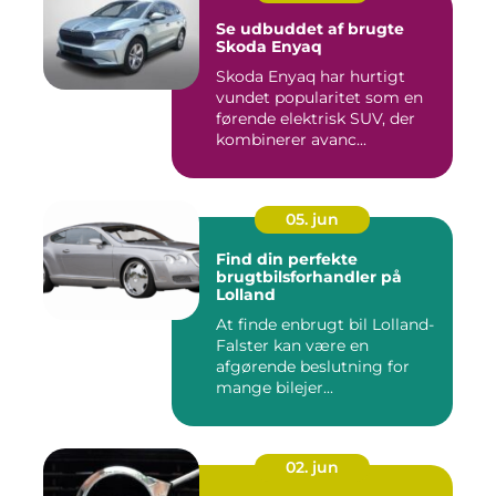
Se udbuddet af brugte
Skoda Enyaq
Skoda Enyaq har hurtigt
vundet popularitet som en
førende elektrisk SUV, der
kombinerer avanc...
05. jun
Find din perfekte
brugtbilsforhandler på
Lolland
At finde enbrugt bil Lolland-
Falster kan være en
afgørende beslutning for
mange bilejer...
02. jun