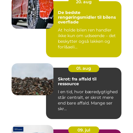
20. aug
De bedste
rengøringsmidler til bilens
overflade
At holde bilen ren handler
ikke kun om udseende – det
beskytter også lakken og
forl&aeli...
01. aug
Skrot: fra affald til
ressource
I en tid, hvor bæredygtighed
står centralt, er skrot mere
end bare affald. Mange ser
skr...
09. jul