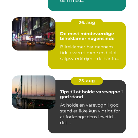
dem med...
26. aug
De mest mindeværdige
bilreklamer nogensinde
Bilreklamer har gennem
tiden været mere end blot
salgsværktøjer – de har fo...
25. aug
Tips til at holde varevogne i
god stand
At holde en varevogn i god
stand er ikke kun vigtigt for
at forlænge dens levetid –
det ...