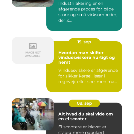
Industrilakering er en
afgørende proces for både
store og små virksomheder,
der &...
15. sep
Hvordan man skifter
vinduesviskere hurtigt og
nemt
Vinduesviskere er afgørende
for sikker kørsel, især i
regnvejr eller sne, men ma...
08. sep
Alt hvad du skal vide om
en el scooter
El scootere er blevet et
stadig mere populært