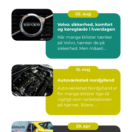
02. aug
Volvo: sikkerhed, komfort
og køreglæde i hverdagen
Når mange bilister tænker
på Volvo, tænker de på
sikkerhed. Men m&aeli...
15. maj
Autoværksted nordjylland
Autoværksted Nordjylland er
for mange bilister lige så
vigtigt som tankstationen
på hjørnet. Bilens ...
29. apr