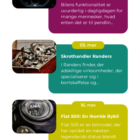
Bilens funktionalitet er
uvurderlig i dagligdagen for
mange mennesker, hvad
enten det er til pendlin...
03. mar
Skrothandler Randers
I Randers findes der
adskillige virksomheder, der
specialiserer sig i
bortskaffelse og
genanvendelse...
16. nov
Fiat 500: En Ikonisk Bybil
Fiat 500 er en bilmodel, der
har opnået en næsten
legendarisk status blandt