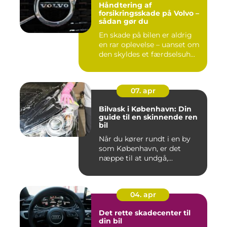
Håndtering af
forsikringsskade på Volvo –
sådan gør du
En skade på bilen er aldrig
en rar oplevelse – uanset om
den skyldes et færdselsuh...
07. apr
Bilvask i København: Din
guide til en skinnende ren
bil
Når du kører rundt i en by
som København, er det
næppe til at undgå,...
04. apr
Det rette skadecenter til
din bil