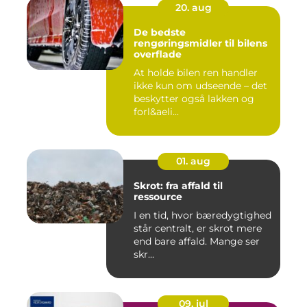
20. aug
De bedste
rengøringsmidler til bilens
overflade
At holde bilen ren handler
ikke kun om udseende – det
beskytter også lakken og
forl&aeli...
01. aug
Skrot: fra affald til
ressource
I en tid, hvor bæredygtighed
står centralt, er skrot mere
end bare affald. Mange ser
skr...
09. jul