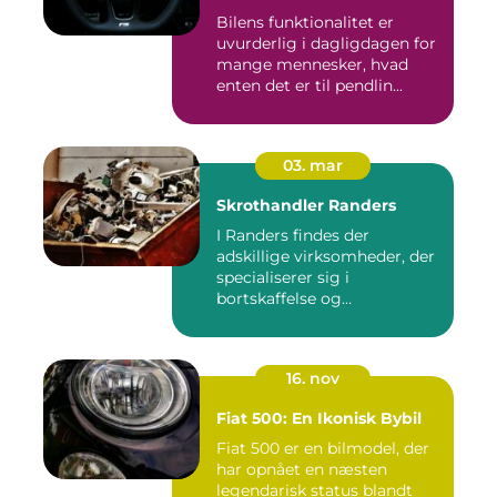
Bilens funktionalitet er
uvurderlig i dagligdagen for
mange mennesker, hvad
enten det er til pendlin...
03. mar
Skrothandler Randers
I Randers findes der
adskillige virksomheder, der
specialiserer sig i
bortskaffelse og
genanvendelse...
16. nov
Fiat 500: En Ikonisk Bybil
Fiat 500 er en bilmodel, der
har opnået en næsten
legendarisk status blandt