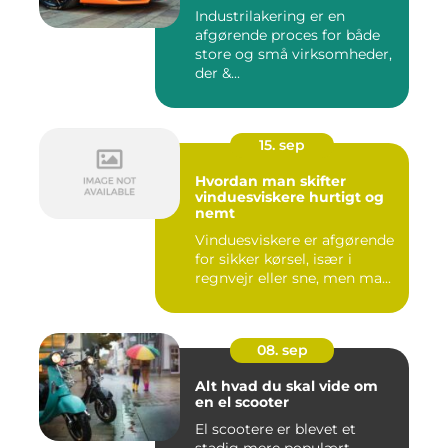
Industrilakering er en
afgørende proces for både
store og små virksomheder,
der &...
15. sep
Hvordan man skifter
vinduesviskere hurtigt og
nemt
Vinduesviskere er afgørende
for sikker kørsel, især i
regnvejr eller sne, men ma...
08. sep
Alt hvad du skal vide om
en el scooter
El scootere er blevet et