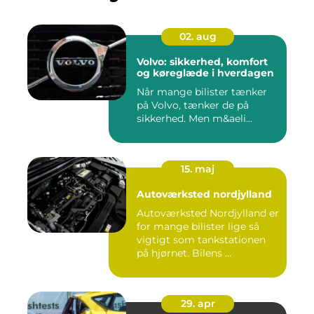
02. aug
Volvo: sikkerhed, komfort
og køreglæde i hverdagen
Når mange bilister tænker
på Volvo, tænker de på
sikkerhed. Men m&aeli...
15. maj
Autoværksted nordjylland
Autoværksted Nordjylland er
for mange bilister lige så
vigtigt som tankstationen
på hjørnet. Bilens ...
29. apr