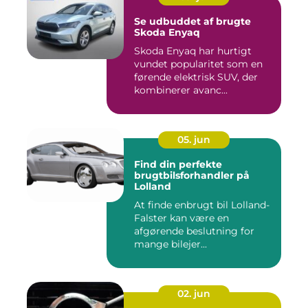
Se udbuddet af brugte
Skoda Enyaq
Skoda Enyaq har hurtigt
vundet popularitet som en
førende elektrisk SUV, der
kombinerer avanc...
05. jun
Find din perfekte
brugtbilsforhandler på
Lolland
At finde enbrugt bil Lolland-
Falster kan være en
afgørende beslutning for
mange bilejer...
02. jun