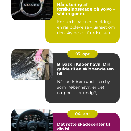
Håndtering af
forsikringsskade på Volvo –
sådan gør du
En skade på bilen er aldrig
en rar oplevelse – uanset om
den skyldes et færdselsuh...
07. apr
Bilvask i København: Din
guide til en skinnende ren
bil
Når du kører rundt i en by
som København, er det
næppe til at undgå,...
04. apr
Det rette skadecenter til
din bil