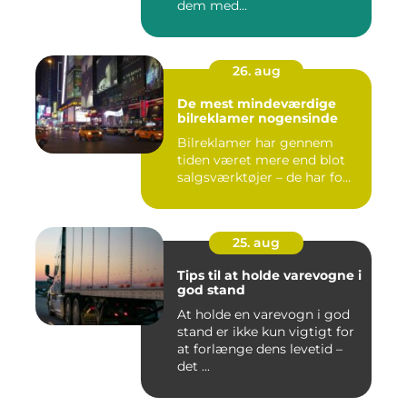
dem med...
26. aug
De mest mindeværdige
bilreklamer nogensinde
Bilreklamer har gennem
tiden været mere end blot
salgsværktøjer – de har fo...
25. aug
Tips til at holde varevogne i
god stand
At holde en varevogn i god
stand er ikke kun vigtigt for
at forlænge dens levetid –
det ...