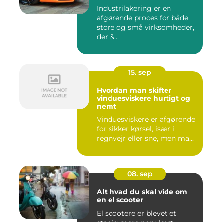
Industrilakering er en
afgørende proces for både
store og små virksomheder,
der &...
15. sep
Hvordan man skifter
vinduesviskere hurtigt og
nemt
Vinduesviskere er afgørende
for sikker kørsel, især i
regnvejr eller sne, men ma...
08. sep
Alt hvad du skal vide om
en el scooter
El scootere er blevet et