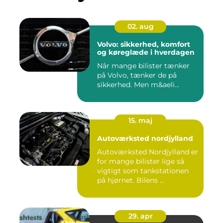
02. aug
Volvo: sikkerhed, komfort
og køreglæde i hverdagen
Når mange bilister tænker
på Volvo, tænker de på
sikkerhed. Men m&aeli...
15. maj
Autoværksted nordjylland
Autoværksted Nordjylland er
for mange bilister lige så
vigtigt som tankstationen
på hjørnet. Bilens ...
29. apr