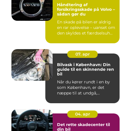
Håndtering af
forsikringsskade på Volvo –
sådan gør du
En skade på bilen er aldrig
en rar oplevelse – uanset om
den skyldes et færdselsuh...
07. apr
Bilvask i København: Din
guide til en skinnende ren
bil
Når du kører rundt i en by
som København, er det
næppe til at undgå,...
04. apr
Det rette skadecenter til
din bil