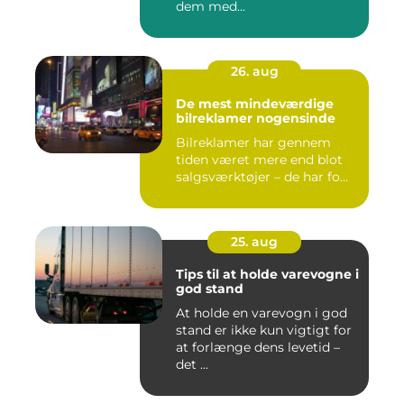
dem med...
26. aug
De mest mindeværdige
bilreklamer nogensinde
Bilreklamer har gennem
tiden været mere end blot
salgsværktøjer – de har fo...
25. aug
Tips til at holde varevogne i
god stand
At holde en varevogn i god
stand er ikke kun vigtigt for
at forlænge dens levetid –
det ...