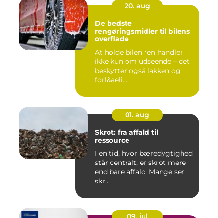
20. aug
De bedste
rengøringsmidler til bilens
overflade
At holde bilen ren handler
ikke kun om udseende – det
beskytter også lakken og
forl&aeli...
01. aug
Skrot: fra affald til
ressource
I en tid, hvor bæredygtighed
står centralt, er skrot mere
end bare affald. Mange ser
skr...
09. jul