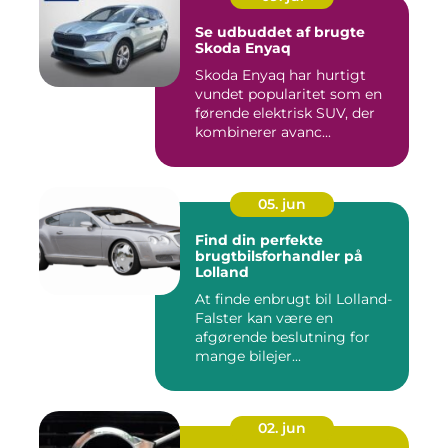
Se udbuddet af brugte
Skoda Enyaq
Skoda Enyaq har hurtigt
vundet popularitet som en
førende elektrisk SUV, der
kombinerer avanc...
05. jun
Find din perfekte
brugtbilsforhandler på
Lolland
At finde enbrugt bil Lolland-
Falster kan være en
afgørende beslutning for
mange bilejer...
02. jun