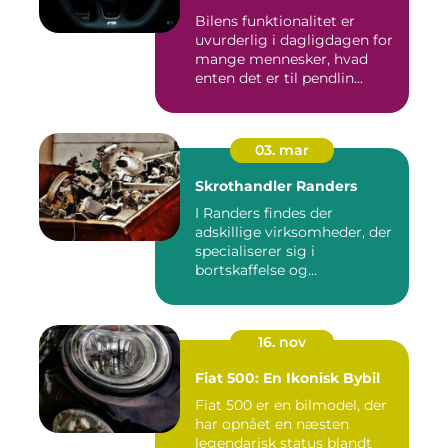
Bilens funktionalitet er
uvurderlig i dagligdagen for
mange mennesker, hvad
enten det er til pendlin...
03. mar
Skrothandler Randers
I Randers findes der
adskillige virksomheder, der
specialiserer sig i
bortskaffelse og
genanvendelse...
16. nov
Fiat 500: En Ikonisk Bybil
Fiat 500 er en bilmodel, der
har opnået en næsten
legendarisk status blandt