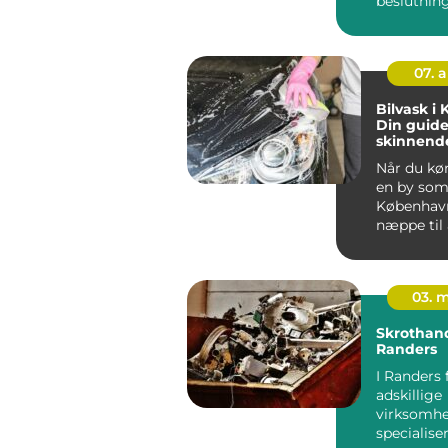
beslutnin
bilejer...
07. 
Bilvask i
Din guide 
skinnende
Når du kør
en by so
København
næppe til 
03. 
Skrothan
Randers
I Randers 
adskillige
virksomhe
specialiser