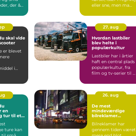
er, der &...
eller sne, men ma...
sep
27. aug
du skal vide
Hvordan lastbiler
scooter
blev helte i
populærkultur
e er blevet
Lastbiler har i årtier
 mere
haft en central plads 
populærkultur, fra
iddel i
film og tv-serier til ...
akket være
aug
26. aug
du
De mest
r en
mindeværdige
 tur til et
bilreklamer
nogensinde
est
Bilreklamer har
ge ture kan
gennem tiden været
 til små
mere end blot