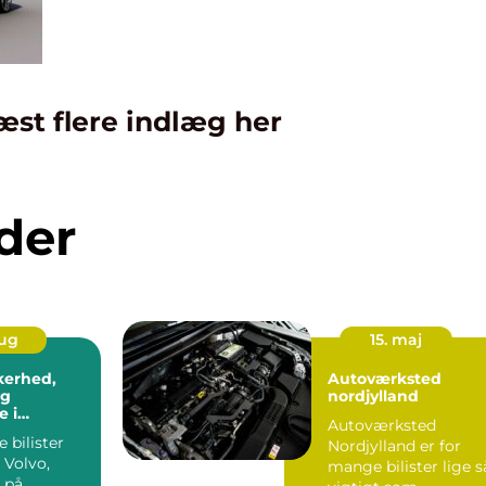
æst flere indlæg her
der
aug
15. maj
kkerhed,
Autoværksted
og
nordjylland
 i
Autoværksted
n
 bilister
Nordjylland er for
 Volvo,
mange bilister lige s
 på