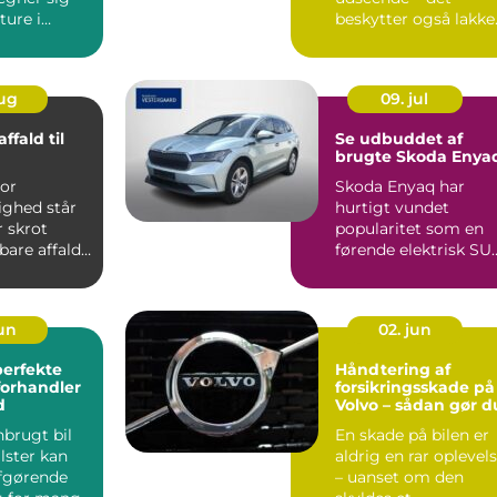
 ture i
beskytter også lakke
r...
og forl&aeli...
aug
09. jul
affald til
Se udbuddet af
brugte Skoda Enya
vor
Skoda Enyaq har
ghed står
hurtigt vundet
r skrot
popularitet som en
are affald.
førende elektrisk SU
skr...
der kombinerer
avanc...
jun
02. jun
perfekte
Håndtering af
forhandler
forsikringsskade på
d
Volvo – sådan gør d
nbrugt bil
En skade på bilen er
lster kan
aldrig en rar oplevel
fgørende
– uanset om den