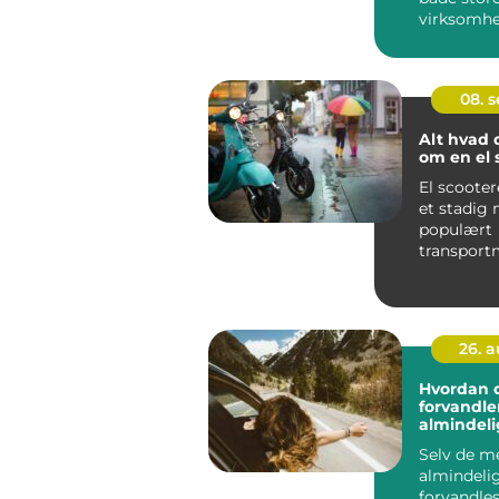
virksomhed
08. 
Alt hvad 
om en el 
El scooter
et stadig
populært
transportm
byerne, t
dere...
26. 
Hvordan 
forvandle
almindelig
eventyr
Selv de m
almindeli
forvandles