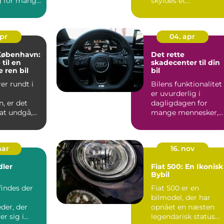
g for mange
skyldes et
færdselsuh...
apr
04. apr
 København:
Det rette
til en
skadecenter til din
 ren bil
bil
er rundt i
Bilens funktionalitet
m
er uvurderlig i
, er det
dagligdagen for
at undgå,...
mange mennesker,
hvad enten det er til
pendlin...
mar
16. nov
dler
Fiat 500: En Ikonisk
Bybil
findes der
Fiat 500 er en
bilmodel, der har
der, der
opnået en næsten
er sig i
legendarisk status