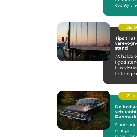
eventyr, h
nærmer d
med...
25. 
Tips til a
varevogne
stand
At holde 
i god stan
kun vigtig
forlænge 
– det ...
21. 
De bedst
veteranbil
Danmark
Danmark 
mange na
ruter, der