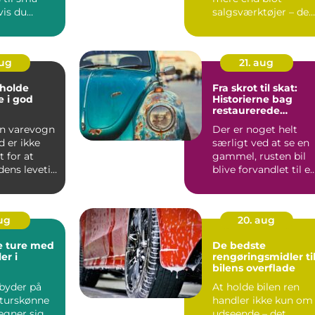
vis du
salgsværktøjer – de
ig dem
har fo...
aug
21. aug
t holde
Fra skrot til skat:
 i god
Historierne bag
restaurerede
klassikere
en varevogn
Der er noget helt
d er ikke
særligt ved at se en
t for at
gammel, rusten bil
dens levetid
blive forvandlet til e
funklende kl...
aug
20. aug
e ture med
De bedste
er i
rengøringsmidler ti
bilens overflade
byder på
At holde bilen ren
turskønne
handler ikke kun om
 egner sig
udseende – det