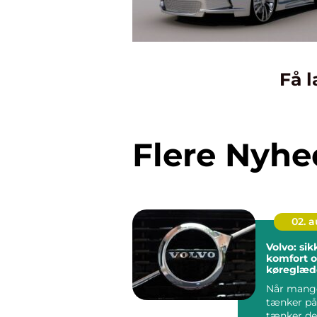
Få l
Flere Nyhe
02. 
Volvo: si
komfort 
køreglæde
hverdage
Når mange
tænker på
tænker de