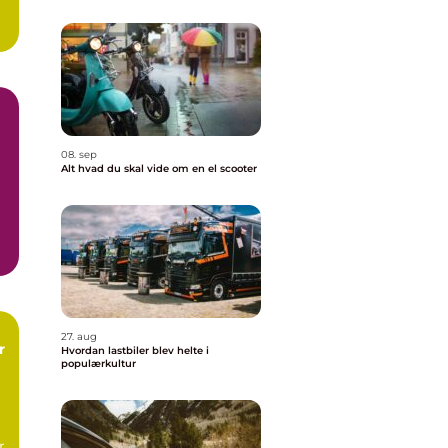
g
08. sep
Alt hvad du skal vide om en el scooter
..
27. aug
r
Hvordan lastbiler blev helte i
populærkultur
r