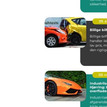
sikkerhed
m&aeli...
29. 
Billige bi
Billige bil
handler i
lav pris, 
den rigti
til pengene.
03. 
Industrila
Hjørring:
overflade
Industrila
afgørende
både stor