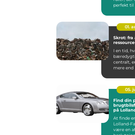
perfekt til
veteranbile
01. 
Skrot: fra 
ressource
I en tid, h
bæredygti
centralt, e
mere end b
Mange ser 
05. 
Find din 
brugtbils
på Lollan
At finde e
Lolland-Fa
være en a