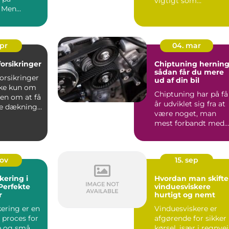
vigtigt som
. Men
tankstationen på
hjørnet. Bilens ...
apr
04. mar
lforsikringer
Chiptuning hernin
sådan får du mere
forsikringer
ud af din bil
kke kun om
Chiptuning har på få
men om at få
år udviklet sig fra at
ge dækning
være noget, man
 ...
mest forbandt med
banebiler, til at være.
nov
15. sep
kering i
Hvordan man skifte
 Perfekte
vinduesviskere
r
hurtigt og nemt
kering er en
Vinduesviskere er
 proces for
afgørende for sikker
e og små
kørsel, især i regnvej