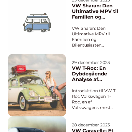
29 december 2023
7 været en
VW Sharan: Den
uimodståelig favorit
Ultimative MPV til
blandt bilentusiaster
Familien og
og bil-ejere på grund
Bilentusiasten
af dens imponerende
VW Sharan: Den
køreegenskaber,...
Ultimative MPV til
Familien og
Bilentusiasten
Introduktion: VW
Sharan har længe
været en favorit
29 december 2023
blandt bilentusiaster,
VW T-Roc: En
der søger en
Dybdegående
rummelig og
Analyse af
pålidelig MPV. Med sin
Volkswagens
elegante stil,
Popularitet
Introduktion til VW T-
avancerede teknologi
Roc Volkswagen T-
og komfortable
Roc, en af
køreoplevelse er...
Volkswagens mest
populære biler, er en
kompakt SUV, der har
formået at tiltrække
28 december 2023
en bred vifte af
VW Caravelle: Et