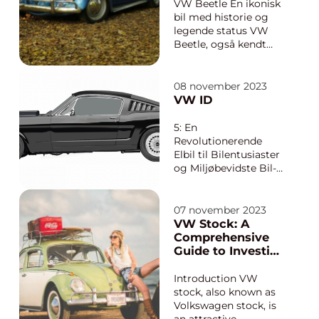
up som brugtbil og se
VW Beetle En ikonisk
på vigtige aspekter
bil med historie og
og udvi...
legende status VW
Beetle, også kendt
som
Folkevognsboblen, er
en bilmodel, der har
08 november 2023
opnået kultstatus
VW ID
over hele verden.
Denne kompakte bil,
5: En
designet af Ferdinand
Revolutionerende
Porsche, har været
Elbil til Bilentusiaster
elsket af bilentusiaster
og Miljøbevidste Bil-
i år...
ejere Introduktion .5
er en unik og
spændende elbil, der
07 november 2023
er designet til at
VW Stock: A
levere det bedste af
Comprehensive
både luksus og
Guide to Investing
bæredygtighed. Som
in Volkswagen
en del af Volkswagen’s
Introduction VW
ambitiøse ID-serie
stock, also known as
ma...
Volkswagen stock, is