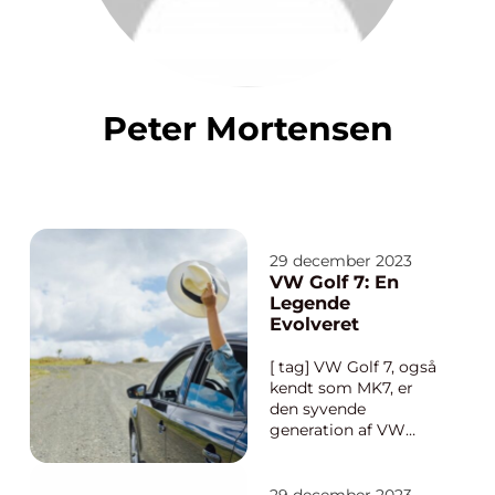
Peter Mortensen
29 december 2023
VW Golf 7: En
Legende
Evolveret
[ tag] VW Golf 7, også
kendt som MK7, er
den syvende
generation af VW
Golf-serien, som blev
introduceret tilbage i
2012. Siden da har Golf