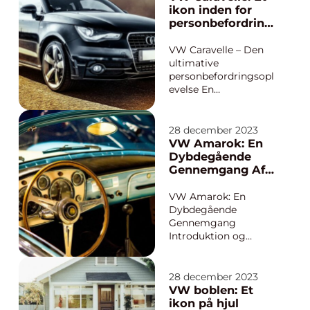
bilentusiaster og
ikon inden for
kvalitetsbevidste
personbefordring
købere. Med sin
og alsidighed
stilfulde og moderne
VW Caravelle – Den
designstil,
ultimative
imponerende ydeev...
personbefordringsopl
evelse En
præsentation af VW
Caravelle Hvad er det,
der gør VW Caravelle
28 december 2023
til den ultimative
VW Amarok: En
personbefordringsopl
Dybdegående
evelse? Hvordan kan
Gennemgang Af
en enkelt bil appellere
Den Populære
til både familier på
Pickup-Truck
VW Amarok: En
ferie og professi...
Dybdegående
Gennemgang
Introduktion og
Vigtige Fakta om VW
Amarok VW Amarok
er en premium
28 december 2023
pickup-truck
VW boblen: Et
produceret af den
ikon på hjul