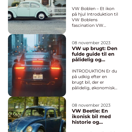
tyske bilproducent
Volkswagen siden
VW Boblen – Et ikon
2010. Denne robuste
på hjul Introduktion til
og stilfulde bil er
VW Boblens
kendt for sin
fascination VW
imponerende
Boblen er uden tvivl
præstation, h...
en af de mest
genkendelige og
08 november 2023
elskede biler i
VW up brugt: Den
historien. Den
fulde guide til en
charmerende og
pålidelig og
karakteristiske
økonomisk bil
retrostil kombineret
INTRODUKTION Er du
med den pålidelige
på udkig efter en
teknologi har gjort ...
brugt bil, der er
pålidelig, økonomisk
og praktisk? Så er en
VW up brugt et
oplagt valg. Denne
08 november 2023
artikel vil give dig en
VW Beetle: En
omfattende og
ikonisk bil med
dybdegående
historie og
præsentation af VW
legende status