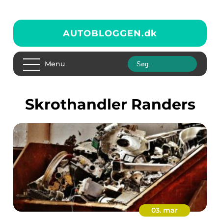
AUTOBLOGGEN.
dk
Menu
Skrothandler Randers
03. mar