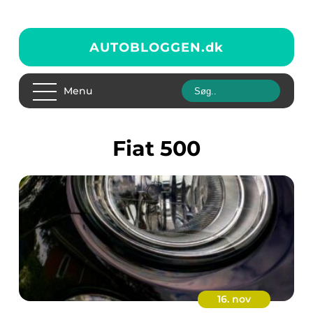
AUTOBLOGGEN.
dk
Menu
Fiat 500
16. nov